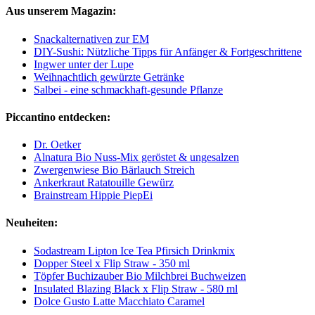
Aus unserem Magazin:
Snackalternativen zur EM
DIY-Sushi: Nützliche Tipps für Anfänger & Fortgeschrittene
Ingwer unter der Lupe
Weihnachtlich gewürzte Getränke
Salbei - eine schmackhaft-gesunde Pflanze
Piccantino entdecken:
Dr. Oetker
Alnatura Bio Nuss-Mix geröstet & ungesalzen
Zwergenwiese Bio Bärlauch Streich
Ankerkraut Ratatouille Gewürz
Brainstream Hippie PiepEi
Neuheiten:
Sodastream Lipton Ice Tea Pfirsich Drinkmix
Dopper Steel x Flip Straw - 350 ml
Töpfer Buchizauber Bio Milchbrei Buchweizen
Insulated Blazing Black x Flip Straw - 580 ml
Dolce Gusto Latte Macchiato Caramel