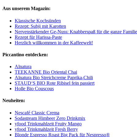
Aus unserem Magazin:
Klassische Kochsünden
Rezept: Subji mit Karotten
Nervenstärkender Ge-Nuss: Knabberspaß für die ganze Famili
Rezept für Harissa-Paste
Herzlich willkommen in der Kaffeewelt!
Piccantino entdecken:
Alnatura
TEEKANNE Bio Oriental Chai
Alnatura Bio Streichcreme Paprika-Chili
STAUD‘S BIO Rote Ribisel fein passiert
Holle Bio Couscous
Neuheiten:
Nescafé Classic Crema
Sodastream Himbeer Zero Drinkmix
yfood Trinkmahlzeit Fruity Mango
yfood Trinkmahlzeit Fresh Berry
Blonde Espresso Roast Big Pack für Nespresso®