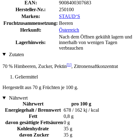
EAN:
9008400307683
Hersteller-Nr.:
250100
Marken:
STAUD‘S
Fruchtzusammensetzung:
Beeren
Herkunft:
Österreich
Nach dem Öffnen gekühlt lagern und
Lagerhinweis:
innerhalb von wenigen Tagen
verbrauchen
Zutaten
[1]
70 % Himbeeren, Zucker, Pektin
, Zitronensaftkonzentrat
Geliermittel
Hergestellt aus 70 g Früchten je 100 g.
Nährwert
Nährwert
pro 100 g
Energiegehalt / Brennwert
678 / 162 kj / kcal
Fett
0,8 g
davon gesättigte Fettsäuren
0 g
Kohlenhydrate
35 g
davon Zucker
35 g