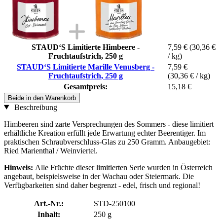
STAUD‘S Limitierte Himbeere -
7,59 €
(30,36 €
Fruchtaufstrich, 250 g
/ kg)
STAUD‘S Limitierte Marille Venusberg -
7,59 €
Fruchtaufstrich, 250 g
(30,36 € / kg)
Gesamtpreis:
15,18 €
Beide in den Warenkorb
Beschreibung
Himbeeren sind zarte Versprechungen des Sommers - diese limitiert
erhältliche Kreation erfüllt jede Erwartung echter Beerentiger. Im
praktischen Schraubverschluss-Glas zu 250 Gramm. Anbaugebiet:
Ried Marienthal / Weinviertel.
Hinweis:
Alle Früchte dieser limitierten Serie wurden in Österreich
angebaut, beispielsweise in der Wachau oder Steiermark. Die
Verfügbarkeiten sind daher begrenzt - edel, frisch und regional!
Art.-Nr.:
STD-250100
Inhalt:
250 g