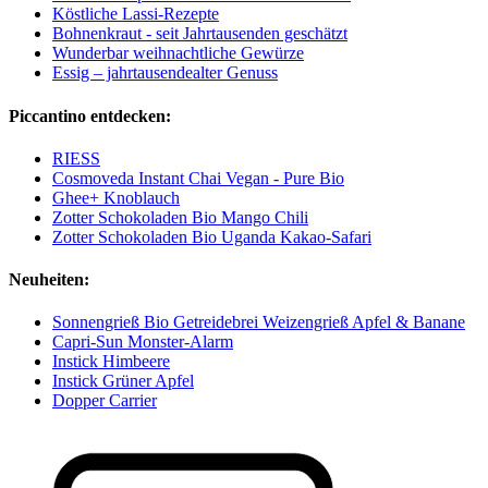
Köstliche Lassi-Rezepte
Bohnenkraut - seit Jahrtausenden geschätzt
Wunderbar weihnachtliche Gewürze
Essig – jahrtausendealter Genuss
Piccantino entdecken:
RIESS
Cosmoveda Instant Chai Vegan - Pure Bio
Ghee+ Knoblauch
Zotter Schokoladen Bio Mango Chili
Zotter Schokoladen Bio Uganda Kakao-Safari
Neuheiten:
Sonnengrieß Bio Getreidebrei Weizengrieß Apfel & Banane
Capri-Sun Monster-Alarm
Instick Himbeere
Instick Grüner Apfel
Dopper Carrier