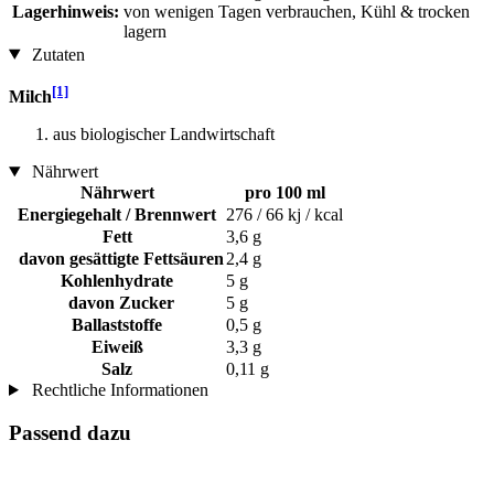
Lagerhinweis:
von wenigen Tagen verbrauchen, Kühl & trocken
lagern
Zutaten
[1]
Milch
aus biologischer Landwirtschaft
Nährwert
Nährwert
pro 100 ml
Energiegehalt / Brennwert
276 / 66 kj / kcal
Fett
3,6 g
davon gesättigte Fettsäuren
2,4 g
Kohlenhydrate
5 g
davon Zucker
5 g
Ballaststoffe
0,5 g
Eiweiß
3,3 g
Salz
0,11 g
Rechtliche Informationen
Passend dazu