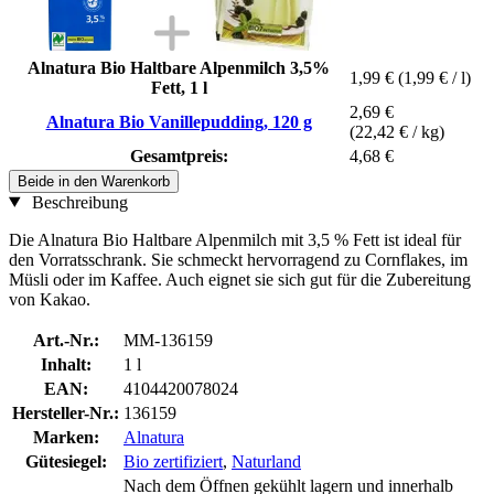
Alnatura Bio Haltbare Alpenmilch 3,5%
1,99 €
(1,99 € / l)
Fett, 1 l
2,69 €
Alnatura Bio Vanillepudding, 120 g
(22,42 € / kg)
Gesamtpreis:
4,68 €
Beide in den Warenkorb
Beschreibung
Die Alnatura Bio Haltbare Alpenmilch mit 3,5 % Fett ist ideal für
den Vorratsschrank. Sie schmeckt hervorragend zu Cornflakes, im
Müsli oder im Kaffee. Auch eignet sie sich gut für die Zubereitung
von Kakao.
Art.-Nr.:
MM-136159
Inhalt:
1 l
EAN:
4104420078024
Hersteller-Nr.:
136159
Marken:
Alnatura
Gütesiegel:
Bio zertifiziert
,
Naturland
Nach dem Öffnen gekühlt lagern und innerhalb