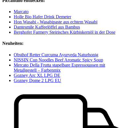
Piccantino entdecken:
Marcato
Holle Bio Hafer Drink Demeter
Hon Wasabi - Wasabipaste aus echtem Wasabi
Dantesmile Kaffeelöffel aus Bambus
Berghofer Farmery Steirisches Kürbiskernöl in der Dose
Neuheiten:
Obsthof Retter Curcuma Ayurveda Naturhonig
NISSIN Cup Noodles Beef Aromatic Spicy Soup
Mercato Della Frutta stapelbare Espressotassen mit
Metallgestell – Farbenmix
Gozney Arc XL LPG DE
Gozney Dome 2 LPG EU