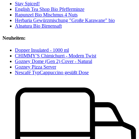
Stay Spiced!
English Tea Shop Bio Pfefferminze
Rapunzel Bio Mischmus 4 Nuts
Herbaria Gewürzmischung "Große Karawane" bio
Alnatura Bio Birnensaft
Neuheiten:
Dopper Insulated - 1000 ml
CHIMMY'S Chimichurri - Modern Twist
Gozney Dome (Gen 2) Cover - Natural
Gozney Pizza Server
Nescafé TypCappuccino gesüßt Dose