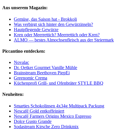
Aus unserem Magazin:
Gemüse, das Saison hat - Brokkoli
Was verbirgt sich hinter den Gewürzinseln?
Hautpflegende Gewürze
Kren oder Meerrettich? Meerrettich oder Kren?
ALMO — bestes Almochsenfleisch aus der Steiermark
Piccantino entdecken:
Novalac
Dr. Oetker Gourmet Vanille Mühle
Brainstream Beethoven PiepEi
Greenomic Crema
Küchenprofi Grill- und Ofenbräter STYLE BBQ
Neuheiten:
Smarties Schokolinsen 4x34g Multipack Packung
Nescafé Gold entkoffeiniert
Nescafé Farmers Origins Mexico Espresso
Dolce Gusto Grande
Sodastream Kirsche Zero Drinkmix