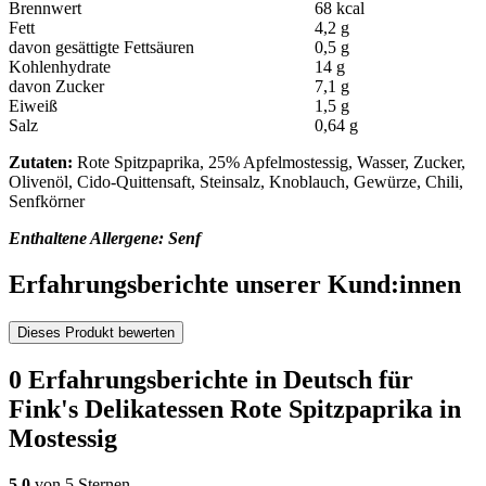
Brennwert
68 kcal
Fett
4,2 g
davon gesättigte Fettsäuren
0,5 g
Kohlenhydrate
14 g
davon Zucker
7,1 g
Eiweiß
1,5 g
Salz
0,64 g
Zutaten:
Rote Spitzpaprika, 25% Apfelmostessig, Wasser, Zucker,
Olivenöl, Cido-Quittensaft, Steinsalz, Knoblauch, Gewürze, Chili,
Senfkörner
Enthaltene Allergene: Senf
Erfahrungsberichte unserer Kund:innen
Dieses Produkt bewerten
0 Erfahrungsberichte in Deutsch für
Fink's Delikatessen Rote Spitzpaprika in
Mostessig
5,0
von 5 Sternen