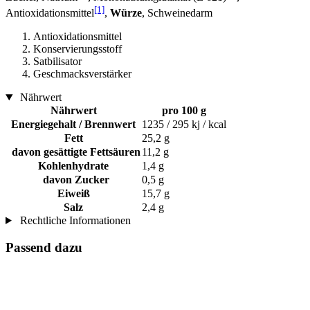
[1]
Antioxidationsmittel
,
Würze
, Schweinedarm
Antioxidationsmittel
Konservierungsstoff
Satbilisator
Geschmacksverstärker
Nährwert
Nährwert
pro 100 g
Energiegehalt / Brennwert
1235 / 295 kj / kcal
Fett
25,2 g
davon gesättigte Fettsäuren
11,2 g
Kohlenhydrate
1,4 g
davon Zucker
0,5 g
Eiweiß
15,7 g
Salz
2,4 g
Rechtliche Informationen
Passend dazu