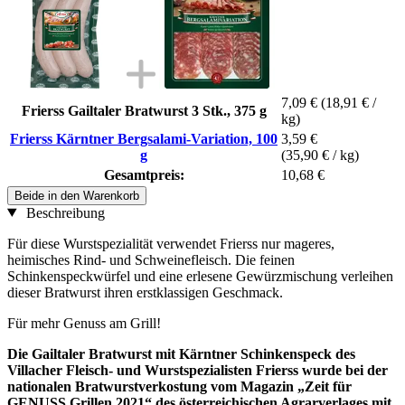
7,09 €
(18,91 € /
Frierss Gailtaler Bratwurst 3 Stk., 375 g
kg)
Frierss Kärntner Bergsalami-Variation, 100
3,59 €
g
(35,90 € / kg)
Gesamtpreis:
10,68 €
Beide in den Warenkorb
Beschreibung
Für diese Wurstspezialität verwendet Frierss nur mageres,
heimisches Rind- und Schweinefleisch. Die feinen
Schinkenspeckwürfel und eine erlesene Gewürzmischung verleihen
dieser Bratwurst ihren erstklassigen Geschmack.
Für mehr Genuss am Grill!
Die Gailtaler Bratwurst mit Kärntner Schinkenspeck des
Villacher Fleisch- und Wurstspezialisten Frierss wurde bei der
nationalen Bratwurstverkostung vom Magazin „Zeit für
GENUSS Grillen 2021“ des österreichischen Agrarverlages mit