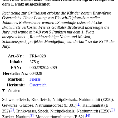
dem 1. Platz ausgezeichnet.
Rechtzeitig zur Grillsaison erfolgte die Kür der besten Bratwürste
Österreichs. Unter Leitung von Fleisch-Diplom-Sommelier
Johannes Rottensteiner wurden 23 namhafte österreichische
Bratwürste verkostet. Frierss Gailtaler Bratwurst überzeugte die
Jury und wurde mit 4,9 von 5 Punkten mit dem 1. Platz
ausgezeichnet. „Rauchig-selchige Noten und Muskat,
Schinkenspeck, perfektes Mundgefühl, wunderbar“ so die Kritik der
Jury.
Art.-Nr.:
FRI-4028
Inhalt:
375 g
EAN:
9002792040289
Hersteller-Nr.:
604028
Marken:
Frierss
Herkunft:
Österreich
Zutaten
Schweinefleisch, Rindfleisch, Nitritpökelsalz, Natriumnitrit (E250),
[1]
Gewürze, Glucose, Natriumascorbat (E 301)
, Kaliumnitrat (E
[2]
[2]
252)
, Trinkwasser, Speck, Nitritpökelsalz, Natriumnitrit (E250)
,
[3]
[4]
Zucker, Natrium
, Mononatriumglutamat (E 621)
,