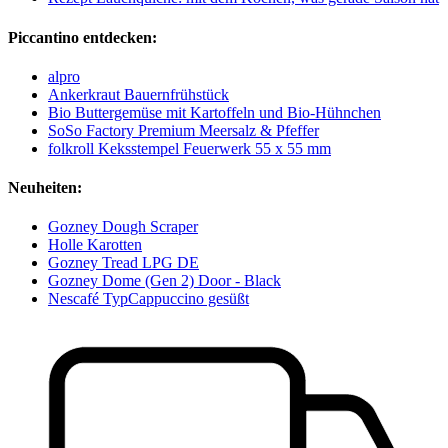
Piccantino entdecken:
alpro
Ankerkraut Bauernfrühstück
Bio Buttergemüse mit Kartoffeln und Bio-Hühnchen
SoSo Factory Premium Meersalz & Pfeffer
folkroll Keksstempel Feuerwerk 55 x 55 mm
Neuheiten:
Gozney Dough Scraper
Holle Karotten
Gozney Tread LPG DE
Gozney Dome (Gen 2) Door - Black
Nescafé TypCappuccino gesüßt