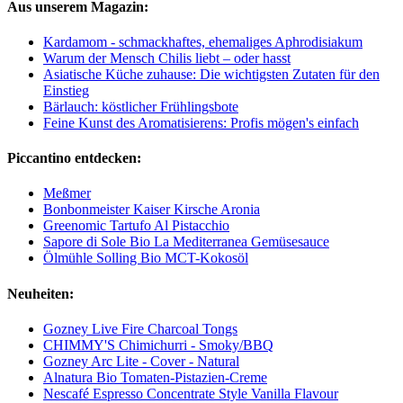
Aus unserem Magazin:
Kardamom - schmackhaftes, ehemaliges Aphrodisiakum
Warum der Mensch Chilis liebt – oder hasst
Asiatische Küche zuhause: Die wichtigsten Zutaten für den
Einstieg
Bärlauch: köstlicher Frühlingsbote
Feine Kunst des Aromatisierens: Profis mögen's einfach
Piccantino entdecken:
Meßmer
Bonbonmeister Kaiser Kirsche Aronia
Greenomic Tartufo Al Pistacchio
Sapore di Sole Bio La Mediterranea Gemüsesauce
Ölmühle Solling Bio MCT-Kokosöl
Neuheiten:
Gozney Live Fire Charcoal Tongs
CHIMMY'S Chimichurri - Smoky/BBQ
Gozney Arc Lite - Cover - Natural
Alnatura Bio Tomaten-Pistazien-Creme
Nescafé Espresso Concentrate Style Vanilla Flavour