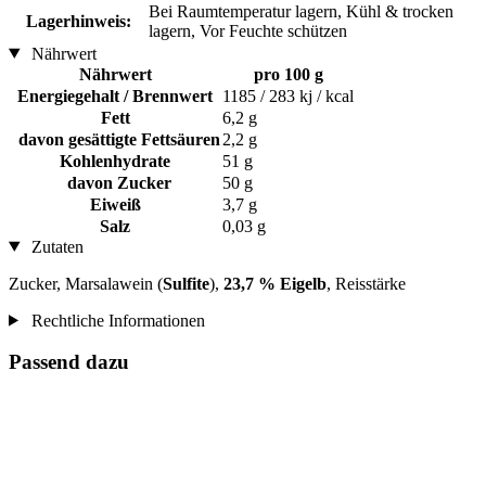
Bei Raumtemperatur lagern, Kühl & trocken
Lagerhinweis:
lagern, Vor Feuchte schützen
Nährwert
Nährwert
pro 100 g
Energiegehalt / Brennwert
1185 / 283 kj / kcal
Fett
6,2 g
davon gesättigte Fettsäuren
2,2 g
Kohlenhydrate
51 g
davon Zucker
50 g
Eiweiß
3,7 g
Salz
0,03 g
Zutaten
Zucker, Marsalawein (
Sulfite
),
23,7 % Eigelb
, Reisstärke
Rechtliche Informationen
Passend dazu