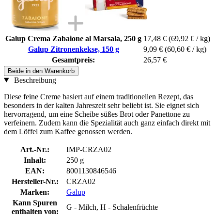
Galup Crema Zabaione al Marsala, 250 g
17,48 €
(69,92 € / kg)
Galup Zitronenkekse, 150 g
9,09 €
(60,60 € / kg)
Gesamtpreis:
26,57 €
Beide in den Warenkorb
Beschreibung
Diese feine Creme basiert auf einem traditionellen Rezept, das
besonders in der kalten Jahreszeit sehr beliebt ist. Sie eignet sich
hervorragend, um eine Scheibe süßes Brot oder Panettone zu
verfeinern. Zudem kann die Spezialität auch ganz einfach direkt mit
dem Löffel zum Kaffee genossen werden.
Art.-Nr.:
IMP-CRZA02
Inhalt:
250 g
EAN:
8001130846546
Hersteller-Nr.:
CRZA02
Marken:
Galup
Kann Spuren
G - Milch, H - Schalenfrüchte
enthalten von: