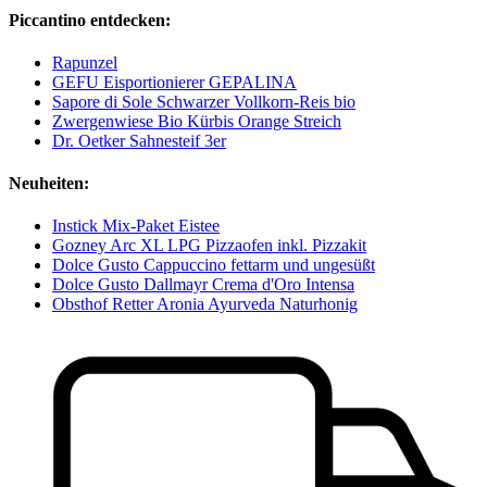
Piccantino entdecken:
Rapunzel
GEFU Eisportionierer GEPALINA
Sapore di Sole Schwarzer Vollkorn-Reis bio
Zwergenwiese Bio Kürbis Orange Streich
Dr. Oetker Sahnesteif 3er
Neuheiten:
Instick Mix-Paket Eistee
Gozney Arc XL LPG Pizzaofen inkl. Pizzakit
Dolce Gusto Cappuccino fettarm und ungesüßt
Dolce Gusto Dallmayr Crema d'Oro Intensa
Obsthof Retter Aronia Ayurveda Naturhonig