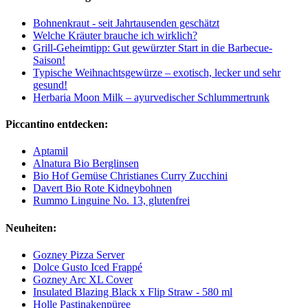
Bohnenkraut - seit Jahrtausenden geschätzt
Welche Kräuter brauche ich wirklich?
Grill-Geheimtipp: Gut gewürzter Start in die Barbecue-
Saison!
Typische Weihnachtsgewürze – exotisch, lecker und sehr
gesund!
Herbaria Moon Milk – ayurvedischer Schlummertrunk
Piccantino entdecken:
Aptamil
Alnatura Bio Berglinsen
Bio Hof Gemüse Christianes Curry Zucchini
Davert Bio Rote Kidneybohnen
Rummo Linguine No. 13, glutenfrei
Neuheiten:
Gozney Pizza Server
Dolce Gusto Iced Frappé
Gozney Arc XL Cover
Insulated Blazing Black x Flip Straw - 580 ml
Holle Pastinakenpüree