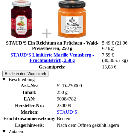
STAUD‘S Ein Reichtum an Früchten - Wald-
5,49 €
(21,96
Preiselbeeren, 250 g
€ / kg)
STAUD‘S Limitierte Marille Venusberg -
7,59 €
Fruchtaufstrich, 250 g
(30,36 € / kg)
Gesamtpreis:
13,08 €
Beide in den Warenkorb
Beschreibung
Art.-Nr.:
STD-230009
Inhalt:
250 g
EAN:
90084782
Hersteller-Nr.:
230009
Marken:
STAUD‘S
Fruchtzusammensetzung:
Beeren
Lagerhinweis:
Nach dem Öffnen gekühlt lagern
Zutaten