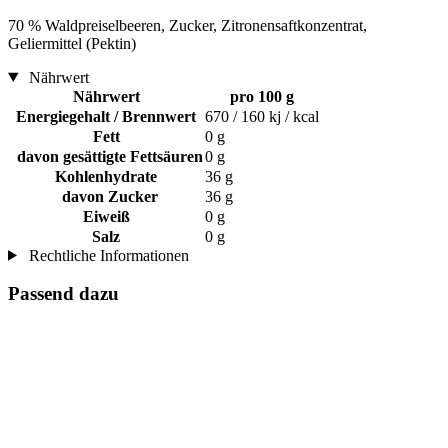
70 % Waldpreiselbeeren, Zucker, Zitronensaftkonzentrat,
Geliermittel (Pektin)
Nährwert
Nährwert
pro 100 g
Energiegehalt / Brennwert
670 / 160 kj / kcal
Fett
0 g
davon gesättigte Fettsäuren
0 g
Kohlenhydrate
36 g
davon Zucker
36 g
Eiweiß
0 g
Salz
0 g
Rechtliche Informationen
Passend dazu