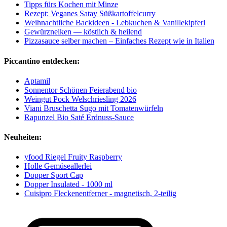
Tipps fürs Kochen mit Minze
Rezept: Veganes Satay Süßkartoffelcurry
Weihnachtliche Backideen - Lebkuchen & Vanillekipferl
Gewürznelken — köstlich & heilend
Pizzasauce selber machen – Einfaches Rezept wie in Italien
Piccantino entdecken:
Aptamil
Sonnentor Schönen Feierabend bio
Weingut Pock Welschriesling 2026
Viani Bruschetta Sugo mit Tomatenwürfeln
Rapunzel Bio Saté Erdnuss-Sauce
Neuheiten:
yfood Riegel Fruity Raspberry
Holle Gemüseallerlei
Dopper Sport Cap
Dopper Insulated - 1000 ml
Cuisipro Fleckenentferner - magnetisch, 2-teilig