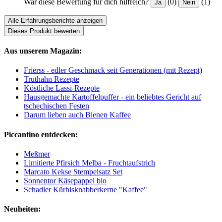
War diese Bewertung für dich hilfreich?
(0)
(1)
Ja
Nein
Alle Erfahrungsberichte anzeigen
Dieses Produkt bewerten
Aus unserem Magazin:
Frierss - edler Geschmack seit Generationen (mit Rezept)
Truthahn Rezepte
Köstliche Lassi-Rezepte
Hausgemachte Kartoffelpuffer - ein beliebtes Gericht auf
tschechischen Festen
Darum lieben auch Bienen Kaffee
Piccantino entdecken:
Meßmer
Limitierte Pfirsich Melba - Fruchtaufstrich
Marcato Kekse Stempelsatz Set
Sonnentor Käsepappel bio
Schadler Kürbisknabberkerne "Kaffee"
Neuheiten: