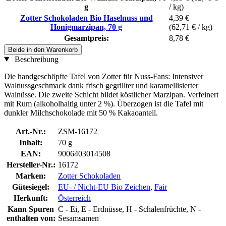
g
/ kg)
Zotter Schokoladen Bio Haselnuss und
4,39 €
Honigmarzipan, 70 g
(62,71 € / kg)
Gesamtpreis:
8,78 €
Beide in den Warenkorb
Beschreibung
Die handgeschöpfte Tafel von Zotter für Nuss-Fans: Intensiver
Walnussgeschmack dank frisch gegrillter und karamellisierter
Walnüsse. Die zweite Schicht bildet köstlicher Marzipan. Verfeinert
mit Rum (alkoholhaltig unter 2 %). Überzogen ist die Tafel mit
dunkler Milchschokolade mit 50 % Kakaoanteil.
Art.-Nr.:
ZSM-16172
Inhalt:
70 g
EAN:
9006403014508
Hersteller-Nr.:
16172
Marken:
Zotter Schokoladen
Gütesiegel:
EU- / Nicht-EU Bio Zeichen
,
Fair
Herkunft:
Österreich
Kann Spuren
C - Ei, E - Erdnüsse, H - Schalenfrüchte, N -
enthalten von:
Sesamsamen