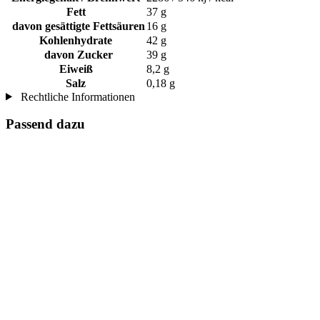
Fett
37 g
davon gesättigte Fettsäuren
16 g
Kohlenhydrate
42 g
davon Zucker
39 g
Eiweiß
8,2 g
Salz
0,18 g
Rechtliche Informationen
Passend dazu