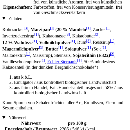
frei von künstliche Aromen, frei von künstlichen
Eigenschaften:
Farbstoffen, frei von Konservierungsmitteln, frei
von Geschmacksverstärkern
Zutaten
[3]
[1]
[1]
[1]
Rohrzucker
,
Marzipan
(
20 % Mandeln
, Zucker
,
[1]
[3]
[3]
Invertzuckersirup
), Kakaomasse
, Kakaobutter
,
[1]
[1]
[3]
[1]
12 % Walnüsse
,
Vollmilchpulver
, Rum
, Reissirup
,
[1]
[1]
[1]
[1]
Magermilchpulver
,
Butter
,
Sojapulver
(Soja
,
[1]
[2]
Maltodextrin
, Maissirup), Steinsalz,
Sojalecithin (E322)
,
[1]
[1]
Vanilleschotenpulver
,
Echter Sternanis
, 50 % mindestens
Kakaoanteil (in der dunklen Bergmilchschokolade*)
aus k.b.L.
Emulgator / aus kontrolliert biologischer Landwirtschaft
aus fairem Handel, Fair-Handelsanteil insgesamt: 58% / aus
kontrolliert biologischer Landwirtschaft
Kann Spuren von Schalenfrüchten aller Art, Erdnüssen, Eiern und
Sesam enthalten.
Nährwert
Nährwert
pro 100 g
Energiegehalt / Brennwert
2286 / 546 kj / kcal