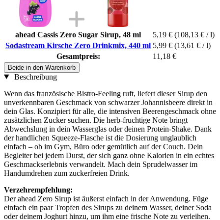
ahead Cassis Zero Sugar Sirup, 48 ml
5,19 €
(108,13 € / l)
Sodastream Kirsche Zero Drinkmix, 440 ml
5,99 €
(13,61 € / l)
Gesamtpreis:
11,18 €
Beide in den Warenkorb
Beschreibung
Wenn das französische Bistro-Feeling ruft, liefert dieser Sirup den
unverkennbaren Geschmack von schwarzer Johannisbeere direkt in
dein Glas. Konzipiert für alle, die intensiven Beerengeschmack ohne
zusätzlichen Zucker suchen. Die herb-fruchtige Note bringt
Abwechslung in dein Wasserglas oder deinen Protein-Shake. Dank
der handlichen Squeeze-Flasche ist die Dosierung unglaublich
einfach – ob im Gym, Büro oder gemütlich auf der Couch. Dein
Begleiter bei jedem Durst, der sich ganz ohne Kalorien in ein echtes
Geschmackserlebnis verwandelt. Mach dein Sprudelwasser im
Handumdrehen zum zuckerfreien Drink.
Verzehrempfehlung:
Der ahead Zero Sirup ist äußerst einfach in der Anwendung. Füge
einfach ein paar Tropfen des Sirups zu deinem Wasser, deiner Soda
oder deinem Joghurt hinzu, um ihm eine frische Note zu verleihen.