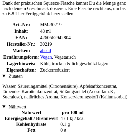
Dank der praktischen Squeeze-Flasche kannst Du die Menge ganz
nach deinem Geschmack dosieren. Eine Flasche reicht aus, um bis
zu 6-8 Liter Fertiggetränk herzustellen.
Art.-Nr.:
MM-30219
Inhalt:
48 ml
EAN:
4260562942804
Hersteller-Nr.:
30219
Marken:
ahead
Ernährungsform:
Vegan
, Vegetarisch
Lagerhinweis:
Kühl, trocken & lichtgeschützt lagern
Eigenschaften:
Zuckerreduziert
Zutaten
Wasser, Säuerungsmittel (Citronensäure), Apfelsaftkonzentrat,
färbendes Karottenkonzentrat, Süßungsmittel (Acesulfam-K,
Sucralose), natürliches Aroma, Konservierungsstoff (Kaliumsorbat)
Nährwert
Nährwert
pro 100 ml
Energiegehalt / Brennwert
4 / 1 kj / kcal
Kohlenhydrate
0,1 g
Fett
0 g