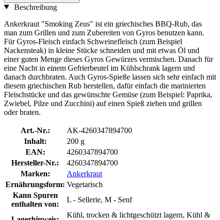
Beschreibung
Ankerkraut "Smoking Zeus" ist ein griechisches BBQ-Rub, das
man zum Grillen und zum Zubereiten von Gyros benutzen kann.
Für Gyros-Fleisch einfach Schweinefleisch (zum Beispiel
Nackensteak) in kleine Stücke schneiden und mit etwas Öl und
einer guten Menge dieses Gyros Gewürzes vermischen. Danach für
eine Nacht in einem Gefrierbeutel im Kühlschrank lagern und
danach durchbraten. Auch Gyros-Spieße lassen sich sehr einfach mit
diesem griechischen Rub herstellen, dafür einfach die marinierten
Fleischstücke und das gewünschte Gemüse (zum Beispiel: Paprika,
Zwiebel, Pilze und Zucchini) auf einen Spieß ziehen und grillen
oder braten.
Art.-Nr.:
AK-4260347894700
Inhalt:
200 g
EAN:
4260347894700
Hersteller-Nr.:
4260347894700
Marken:
Ankerkraut
Ernährungsform:
Vegetarisch
Kann Spuren
L - Sellerie, M - Senf
enthalten von:
Kühl, trocken & lichtgeschützt lagern, Kühl &
Lagerhinweis: