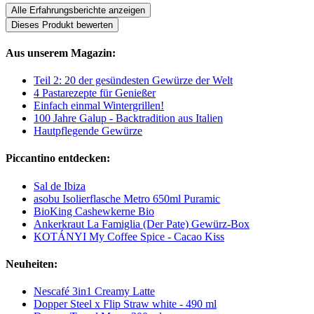
Alle Erfahrungsberichte anzeigen
Dieses Produkt bewerten
Aus unserem Magazin:
Teil 2: 20 der gesündesten Gewürze der Welt
4 Pastarezepte für Genießer
Einfach einmal Wintergrillen!
100 Jahre Galup - Backtradition aus Italien
Hautpflegende Gewürze
Piccantino entdecken:
Sal de Ibiza
asobu Isolierflasche Metro 650ml Puramic
BioKing Cashewkerne Bio
Ankerkraut La Famiglia (Der Pate) Gewürz-Box
KOTÁNYI My Coffee Spice - Cacao Kiss
Neuheiten:
Nescafé 3in1 Creamy Latte
Dopper Steel x Flip Straw white - 490 ml