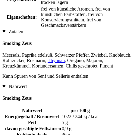
trocken lagern
frei von künstliche Aromen, frei von
künstlichen Farbstoffen, frei von
Eigenschaften:
Konservierungsmitteln, frei von
Geschmacksverstärkern
Zutaten
Smoking Zeus
Meersalz, Paprika edelsüß, Schwarzer Pfeffer, Zwiebel, Knoblauch,
Rohrzucker, Rosmarin,
Thymian
, Oregano, Majoran,
Kreuzkümmel, Koriandersamen, Chilis geschrotet, Piment
Kann Spuren von Senf und Sellerie enthalten
Nährwert
Smoking Zeus
Nährwert
pro 100 g
Energiegehalt / Brennwert
1022 / 244 kj / kcal
Fett
5 g
davon gesättigte Fettsäuren
0,9 g
Kohlenhydrate
36 g