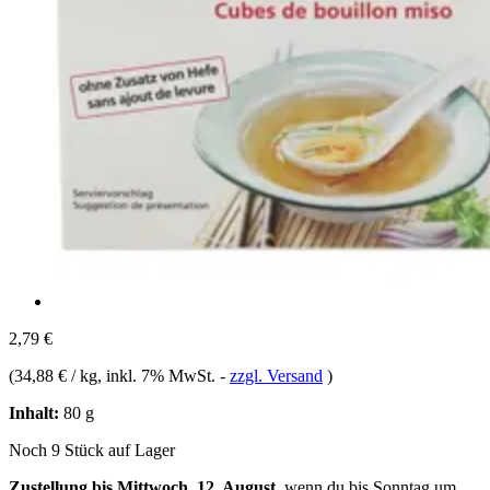
2,79 €
(
34,88 € / kg
, inkl. 7% MwSt.
-
zzgl. Versand
)
Inhalt:
80 g
Noch 9 Stück auf Lager
Zustellung bis Mittwoch, 12. August
, wenn du bis
Sonntag um