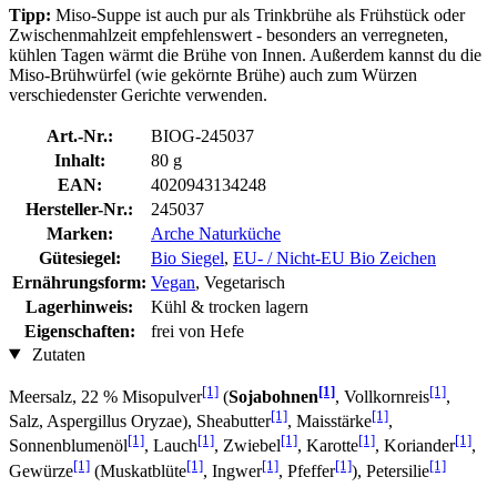
Tipp:
Miso-Suppe ist auch pur als Trinkbrühe als Frühstück oder
Zwischenmahlzeit empfehlenswert - besonders an verregneten,
kühlen Tagen wärmt die Brühe von Innen. Außerdem kannst du die
Miso-Brühwürfel (wie gekörnte Brühe) auch zum Würzen
verschiedenster Gerichte verwenden.
Art.-Nr.:
BIOG-245037
Inhalt:
80 g
EAN:
4020943134248
Hersteller-Nr.:
245037
Marken:
Arche Naturküche
Gütesiegel:
Bio Siegel
,
EU- / Nicht-EU Bio Zeichen
Ernährungsform:
Vegan
, Vegetarisch
Lagerhinweis:
Kühl & trocken lagern
Eigenschaften:
frei von Hefe
Zutaten
[1]
[1]
[1]
Meersalz, 22 % Misopulver
(
Sojabohnen
, Vollkornreis
,
[1]
[1]
Salz, Aspergillus Oryzae), Sheabutter
, Maisstärke
,
[1]
[1]
[1]
[1]
[1]
Sonnenblumenöl
, Lauch
, Zwiebel
, Karotte
, Koriander
,
[1]
[1]
[1]
[1]
[1]
Gewürze
(Muskatblüte
, Ingwer
, Pfeffer
), Petersilie