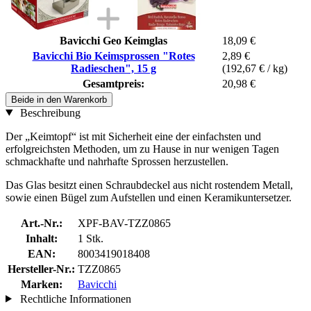
Bavicchi Geo Keimglas
18,09 €
Bavicchi Bio Keimsprossen "Rotes
2,89 €
Radieschen", 15 g
(192,67 € / kg)
Gesamtpreis:
20,98 €
Beide in den Warenkorb
Beschreibung
Der „Keimtopf“ ist mit Sicherheit eine der einfachsten und
erfolgreichsten Methoden, um zu Hause in nur wenigen Tagen
schmackhafte und nahrhafte Sprossen herzustellen.
Das Glas besitzt einen Schraubdeckel aus nicht rostendem Metall,
sowie einen Bügel zum Aufstellen und einen Keramikuntersetzer.
Art.-Nr.:
XPF-BAV-TZZ0865
Inhalt:
1 Stk.
EAN:
8003419018408
Hersteller-Nr.:
TZZ0865
Marken:
Bavicchi
Rechtliche Informationen