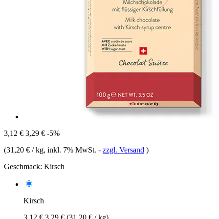
3,12 €
3,29 €
-5%
(
31,20 € / kg
, inkl. 7% MwSt.
-
zzgl. Versand
)
Geschmack:
Kirsch
Kirsch
3,12 €
3,29 €
(31,20 € / kg)