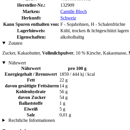
Hersteller-Nr.:
132909
Marken:
Camille Bloch
Herkunft:
Schweiz
Kann Spuren enthalten von:
F - Sojabohnen, H - Schalenfrüchte
Lagerhinweis:
Kühl, trocken & lichtgeschützt lagern
Eigenschaften:
alkoholhaltig
Zutaten
Zucker, Kakaobutter,
Vollmilchpulver
, 10 % Kirsche, Kakaomasse,
Nährwert
Nährwert
pro 100 g
Energiegehalt / Brennwert
1859 / 444 kj / kcal
Fett
22 g
davon gesättigte Fettsäuren
14 g
Kohlenhydrate
56 g
davon Zucker
54 g
Ballaststoffe
1 g
Eiweiß
5 g
Salz
0,01 g
Rechtliche Informationen