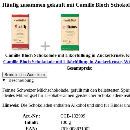
Häufig zusammen gekauft mit Camille Bloch Schokola
Camille Bloch Schokolade mit Likörfüllung in Zuckerkruste, Ki
Camille Bloch Schokolade mit Likörfüllung in Zuckerkruste, Wil
Gesamtpreis:
Beide in den Warenkorb
Beschreibung
Feinste Schweizer Milchschokolade, gefüllt mit den beliebtesten Spir
ideales Mitbringsel für Liebhaber:innen geistreicher Schokoladenkrea
Hinweis:
Die Schokoladen enthalten Alkohol und sind für Kinder und
Art.-Nr.:
CCB-132909
Inhalt:
100 g
EAN:
7610008631002