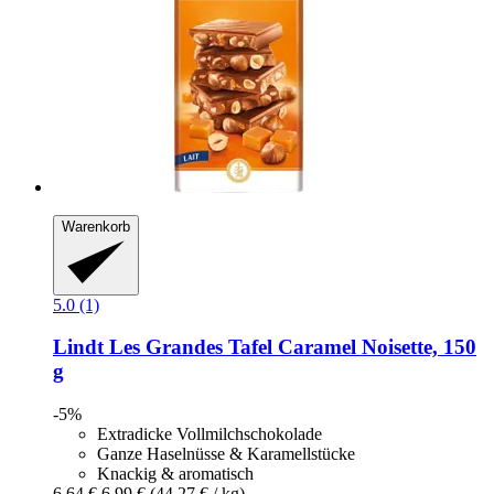
Warenkorb
5.0 (1)
Lindt
Les Grandes Tafel Caramel Noisette, 150
g
-5%
Extradicke Vollmilchschokolade
Ganze Haselnüsse & Karamellstücke
Knackig & aromatisch
6,64 €
6,99 €
(44,27 € / kg)