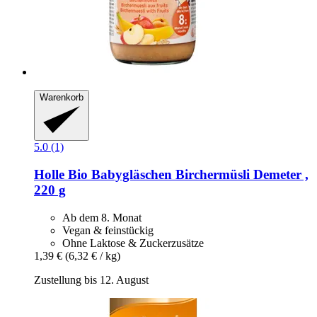
Warenkorb
5.0 (1)
Holle
Bio Babygläschen Birchermüsli Demeter ,
220 g
Ab dem 8. Monat
Vegan & feinstückig
Ohne Laktose & Zuckerzusätze
1,39 €
(6,32 € / kg)
Zustellung bis 12. August