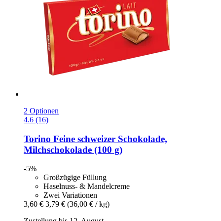
2 Optionen
4.6 (16)
Torino
Feine schweizer Schokolade,
Milchschokolade (100 g)
-5%
Großzügige Füllung
Haselnuss- & Mandelcreme
Zwei Variationen
3,60 €
3,79 €
(36,00 € / kg)
Zustellung bis 12. August