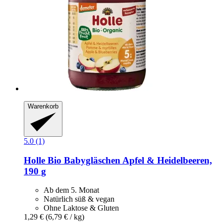
Warenkorb
5.0 (1)
Holle
Bio Babygläschen Apfel & Heidelbeeren,
190 g
Ab dem 5. Monat
Natürlich süß & vegan
Ohne Laktose & Gluten
1,29 €
(6,79 € / kg)