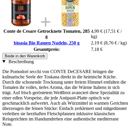
Conte de Cesare Getrocknete Tomaten, 285
4,99 €
(17,51 € /
g
kg)
bioasia Bio Ramen Nudeln, 250 g
2,19 €
(8,76 € / kg)
Gesamtpreis:
7,18 €
Beide in den Warenkorb
Beschreibung
Die Pomodori secchi von CONTE DeCESARE bringen die
kulinarische Seele der Toskana direkt in die heimische Küche.
Durch die schonende Trocknung unter freiem Himmel entfalten die
Tomaten ihr volles, tiefes Aroma, das die Wärme Italiens in sich
trägt. Auf frisch geröstetem Weißbrot avanciert diese Spezialität zu
einer edlen Vorspeise, die jede Antipasti-Platte optisch wie
geschmacklich aufwertet. Auch als Würzmittel in warmen Gerichten
überzeugen die feinen Stücke: Einfach zerkleinert und mitgedünstet
verleihen sie herzhaften Fleischpfannen inklusive klassischen
Reisgerichten im Handumdrehen eine authentische mediterrane
Note.