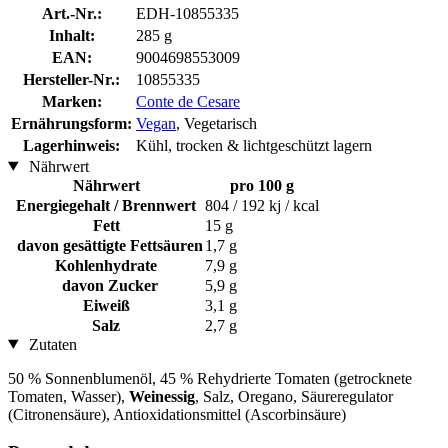
Art.-Nr.:
EDH-10855335
Inhalt:
285 g
EAN:
9004698553009
Hersteller-Nr.:
10855335
Marken:
Conte de Cesare
Ernährungsform:
Vegan
, Vegetarisch
Lagerhinweis:
Kühl, trocken & lichtgeschützt lagern
Nährwert
Nährwert
pro 100 g
Energiegehalt / Brennwert
804 / 192 kj / kcal
Fett
15 g
davon gesättigte Fettsäuren
1,7 g
Kohlenhydrate
7,9 g
davon Zucker
5,9 g
Eiweiß
3,1 g
Salz
2,7 g
Zutaten
50 % Sonnenblumenöl, 45 % Rehydrierte Tomaten (getrocknete
Tomaten, Wasser),
Weinessig
, Salz, Oregano, Säureregulator
(Citronensäure), Antioxidationsmittel (Ascorbinsäure)