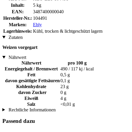
Inhalt:
5 kg
EAN:
3487400000040
Hersteller-Nr.:
104491
Marken:
Ebly
Lagerhinweis:
Kühl, trocken & lichtgeschützt lagern
Zutaten
Weizen vorgegart
Nährwert
Nährwert
pro 100 g
Energiegehalt / Brennwert
490 / 117 kj / kcal
Fett
0,5 g
davon gesättigte Fettsäuren
0,1 g
Kohlenhydrate
23 g
davon Zucker
0 g
Eiweiß
4 g
Salz
<0,01 g
Rechtliche Informationen
Passend dazu