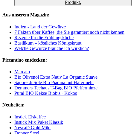
Produkt.
Aus unserem Magazin:
Indien - Land der Gewürze
7 Fakten über Kaffee, die Sie garantiert noch nicht kennen
Rezepte für die Frühlingsküche
Basilikum – köstliches Königskraut
Welche Gewürze brauche ich wirklich?
Piccantino entdecken:
Marcato
Bio Olivenöl Extra Nativ La Organic Suave
Sapore di Sole Bio Piadina mit Hafermehl
Demmers Teehaus T-Bag BIO Pfefferminze
Pural BIO Kekse Biobis - Kokos
Neuheiten:
Instick Eiskaffee
Instick Mix-Paket Klassik
Nescafé Gold Mild
Dopper Steel