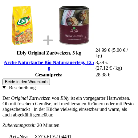
24,99 €
(5,00 € /
Ebly Original Zartweizen, 5 kg
kg)
Arche Naturküche Bio Natursauerteig, 125
3,39 €
g
(27,12 € / kg)
Gesamtpreis:
28,38 €
Beide in den Warenkorb
Beschreibung
Der
Original Zartweizen
von
Ebly
ist ein vorgegarter Hartweizen.
Ob mit frischem Gemüse, mit mediterranen Kräutern oder mit Pesto
abgeschemckt - in der Küche vielseitig einsetzbar und warm, als
auch abgekühlt genießbar.
Zubereitungszeit:
20 Minuten
Art.-Nr.:
XZO-ELY-104491