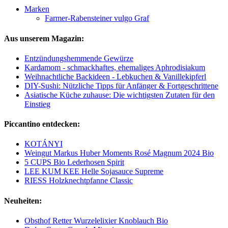
Marken
Farmer-Rabensteiner vulgo Graf
Aus unserem Magazin:
Entzündungshemmende Gewürze
Kardamom - schmackhaftes, ehemaliges Aphrodisiakum
Weihnachtliche Backideen - Lebkuchen & Vanillekipferl
DIY-Sushi: Nützliche Tipps für Anfänger & Fortgeschrittene
Asiatische Küche zuhause: Die wichtigsten Zutaten für den
Einstieg
Piccantino entdecken:
KOTÁNYI
Weingut Markus Huber Moments Rosé Magnum 2024 Bio
5 CUPS Bio Lederhosen Spirit
LEE KUM KEE Helle Sojasauce Supreme
RIESS Holzknechtpfanne Classic
Neuheiten:
Obsthof Retter Wurzelelixier Knoblauch Bio