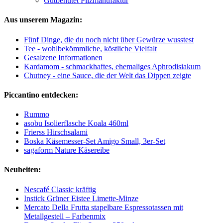
Gutbehütet Pilzmanufaktur
Aus unserem Magazin:
Fünf Dinge, die du noch nicht über Gewürze wusstest
Tee - wohlbekömmliche, köstliche Vielfalt
Gesalzene Informationen
Kardamom - schmackhaftes, ehemaliges Aphrodisiakum
Chutney - eine Sauce, die der Welt das Dippen zeigte
Piccantino entdecken:
Rummo
asobu Isolierflasche Koala 460ml
Frierss Hirschsalami
Boska Käsemesser-Set Amigo Small, 3er-Set
sagaform Nature Käsereibe
Neuheiten:
Nescafé Classic kräftig
Instick Grüner Eistee Limette-Minze
Mercato Della Frutta stapelbare Espressotassen mit
Metallgestell – Farbenmix