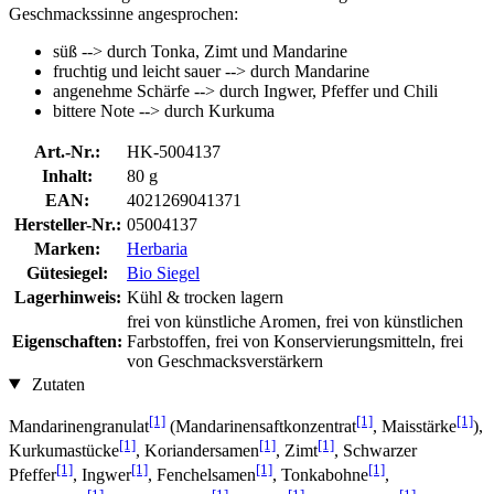
Geschmackssinne angesprochen:
süß --> durch Tonka, Zimt und Mandarine
fruchtig und leicht sauer --> durch Mandarine
angenehme Schärfe --> durch Ingwer, Pfeffer und Chili
bittere Note --> durch Kurkuma
Art.-Nr.:
HK-5004137
Inhalt:
80 g
EAN:
4021269041371
Hersteller-Nr.:
05004137
Marken:
Herbaria
Gütesiegel:
Bio Siegel
Lagerhinweis:
Kühl & trocken lagern
frei von künstliche Aromen, frei von künstlichen
Eigenschaften:
Farbstoffen, frei von Konservierungsmitteln, frei
von Geschmacksverstärkern
Zutaten
[1]
[1]
[1]
Mandarinengranulat
(Mandarinensaftkonzentrat
, Maisstärke
),
[1]
[1]
[1]
Kurkumastücke
, Koriandersamen
, Zimt
, Schwarzer
[1]
[1]
[1]
[1]
Pfeffer
, Ingwer
, Fenchelsamen
, Tonkabohne
,