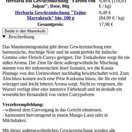
Herbaria Bio Gewürzmischung "Farben von
9,49 €
(118,63
Jaipur", Dose, 80g
€ / kg)
Herbaria Gewürzmischung "Tajine
8,49 €
Marrakesch" bio, 100 g
(84,90 € / kg)
Gesamtpreis:
17,98 €
Beide in den Warenkorb
Beschreibung
Das Mandarinengranulat gibt dieser Gewürzmischung eine
harmonische, fruchtige Note und ist somit perfekt für indische
Gemüse oder Fleisch-Currys geeignet. Die Tonkabohne sorgt für ein
süßes Aroma. Der Zimt für diese außergewöhnliche Mischung
stammt von der indonesischen Insel Sumatra, wo die Kassia
Plantage von den Ureinwohner nachhaltig bewirtschaftet wird. Zum
Abschluss kommt noch eine Prise Kurkuma hinzu, die für ein mild
würziges und leicht bitteres Aroma sorgt. Nicht zu vergessen, die
Wurzel verfügt über eine intensive Färbekraft und ist deshalb ein
wesentlicher Bestandteil von vielen Currypulvern
Verzehrempfehlung:
- während dem Garvorgang in das Gericht einstreuen.
- harmoniert hervorragend in einem Mango-Lassi oder in
Milchshakes.
Mit dieser außergewöhnlichen Gewürzmischung werden alle