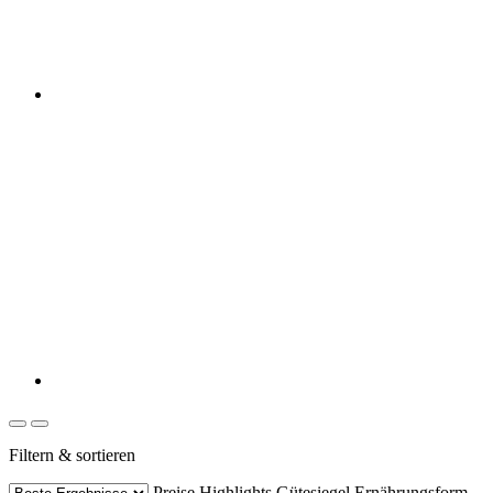
Filtern & sortieren
Preise
Highlights
Gütesiegel
Ernährungsform