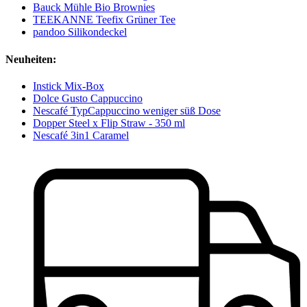
Bauck Mühle Bio Brownies
TEEKANNE Teefix Grüner Tee
pandoo Silikondeckel
Neuheiten:
Instick Mix-Box
Dolce Gusto Cappuccino
Nescafé TypCappuccino weniger süß Dose
Dopper Steel x Flip Straw - 350 ml
Nescafé 3in1 Caramel