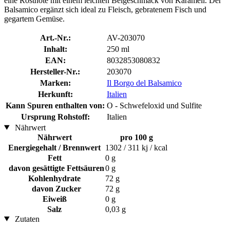
eine Röstnote mit einem leichten Beigeschmack von Karamell. Der
Balsamico ergänzt sich ideal zu Fleisch, gebratenem Fisch und
gegartem Gemüse.
Art.-Nr.:
AV-203070
Inhalt:
250 ml
EAN:
8032853080832
Hersteller-Nr.:
203070
Marken:
Il Borgo del Balsamico
Herkunft:
Italien
Kann Spuren enthalten von:
O - Schwefeloxid und Sulfite
Ursprung Rohstoff:
Italien
Nährwert
Nährwert
pro 100 g
Energiegehalt / Brennwert
1302 / 311 kj / kcal
Fett
0 g
davon gesättigte Fettsäuren
0 g
Kohlenhydrate
72 g
davon Zucker
72 g
Eiweiß
0 g
Salz
0,03 g
Zutaten