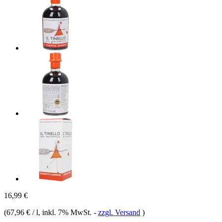
16,99 €
(
67,96 € / l
, inkl. 7% MwSt.
-
zzgl. Versand
)