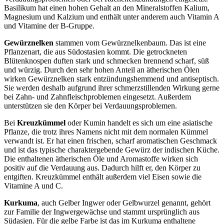
Basilikum hat einen hohen Gehalt an den Mineralstoffen Kalium,
Magnesium und Kalzium und enthält unter anderem auch Vitamin A
und Vitamine der B-Gruppe.
Gewürznelken
stammen vom Gewürznelkenbaum. Das ist eine
Pflanzenart, die aus Südostasien kommt. Die getrockneten
Blütenknospen duften stark und schmecken brennend scharf, süß
und würzig. Durch den sehr hohen Anteil an ätherischen Ölen
wirken Gewürznelken stark entzündungshemmend und antiseptisch.
Sie werden deshalb aufgrund ihrer schmerzstillenden Wirkung gerne
bei Zahn- und Zahnfleischproblemen eingesetzt. Außerdem
unterstützen sie den Körper bei Verdauungsproblemen.
Bei
Kreuzkümmel
oder Kumin handelt es sich um eine asiatische
Pflanze, die trotz ihres Namens nicht mit dem normalen Kümmel
verwandt ist. Er hat einen frischen, scharf aromatischen Geschmack
und ist das typische charaktergebende Gewürz der indischen Küche.
Die enthaltenen ätherischen Öle und Aromastoffe wirken sich
positiv auf die Verdauung aus. Dadurch hilft er, den Körper zu
entgiften. Kreuzkümmel enthält außerdem viel Eisen sowie die
Vitamine A und C.
Kurkuma
, auch Gelber Ingwer oder Gelbwurzel genannt, gehört
zur Familie der Ingwergewächse und stammt ursprünglich aus
Südasien. Für die gelbe Farbe ist das im Kurkuma enthaltene