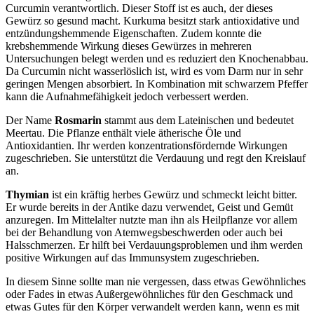
Curcumin verantwortlich. Dieser Stoff ist es auch, der dieses
Gewürz so gesund macht. Kurkuma besitzt stark antioxidative und
entzündungshemmende Eigenschaften. Zudem konnte die
krebshemmende Wirkung dieses Gewürzes in mehreren
Untersuchungen belegt werden und es reduziert den Knochenabbau.
Da Curcumin nicht wasserlöslich ist, wird es vom Darm nur in sehr
geringen Mengen absorbiert. In Kombination mit schwarzem Pfeffer
kann die Aufnahmefähigkeit jedoch verbessert werden.
Der Name
Rosmarin
stammt aus dem Lateinischen und bedeutet
Meertau. Die Pflanze enthält viele ätherische Öle und
Antioxidantien. Ihr werden konzentrationsfördernde Wirkungen
zugeschrieben. Sie unterstützt die Verdauung und regt den Kreislauf
an.
Thymian
ist ein kräftig herbes Gewürz und schmeckt leicht bitter.
Er wurde bereits in der Antike dazu verwendet, Geist und Gemüt
anzuregen. Im Mittelalter nutzte man ihn als Heilpflanze vor allem
bei der Behandlung von Atemwegsbeschwerden oder auch bei
Halsschmerzen. Er hilft bei Verdauungsproblemen und ihm werden
positive Wirkungen auf das Immunsystem zugeschrieben.
In diesem Sinne sollte man nie vergessen, dass etwas Gewöhnliches
oder Fades in etwas Außergewöhnliches für den Geschmack und
etwas Gutes für den Körper verwandelt werden kann, wenn es mit