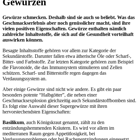
Gewürzen
Gewürze schmecken. Deshalb sind sie auch so beliebt. Was das
Geschmackserlebnis aber noch genüsslicher macht, sind ihre
vielen positiven Eigenschaften. Gewürze enthalten nämlich
zahlreiche Inhaltsstoffe, die sich auf die Gesundheit vorteilhaft
auswirken können.
Besagte Inhaltsstoffe gehören vor allem zur Kategorie der
Sekundärstoffe. Darunter fallen etwa ätherische Öle oder Scharf-,
Bitter- und Farbstoffe. Zur letzten Kategorie gehören zum Beispiel
die Flavonoide, die das Immunsystem stimulieren und Zellen
schützen. Scharf- und Bitterstoffe regen dagegen das
Verdauungssystem an.
Aber einige Gewürze sind nicht wie andere. Es gibt ein paar
besonders potente “Halbgötter”, die neben einer
Geschmacksexplosion gleichzeitig auch Sekundärstoffbomben sind.
Es folgt eine Auswahl dieser Supergewürze mit ihren
hervorstechendsten Eigenschaften:
Basilikum
, auch Königskraut genannt, zählt zu den
entzündungshemmenden Kräutern. Es wird vor allem im
mediterranen Raum gegen Appetitlosigkeit, bei
Verdauungsproblemen oder bei Rachenentzündungen eingesetzt.