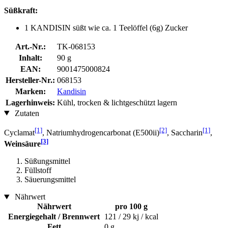
Süßkraft:
1 KANDISIN süßt wie ca. 1 Teelöffel (6g) Zucker
Art.-Nr.:
TK-068153
Inhalt:
90 g
EAN:
9001475000824
Hersteller-Nr.:
068153
Marken:
Kandisin
Lagerhinweis:
Kühl, trocken & lichtgeschützt lagern
Zutaten
[1]
[2]
[1]
Cyclamat
, Natriumhydrogencarbonat (E500ii)
, Saccharin
,
[3]
Weinsäure
Süßungsmittel
Füllstoff
Säuerungsmittel
Nährwert
Nährwert
pro 100 g
Energiegehalt / Brennwert
121 / 29 kj / kcal
Fett
0 g