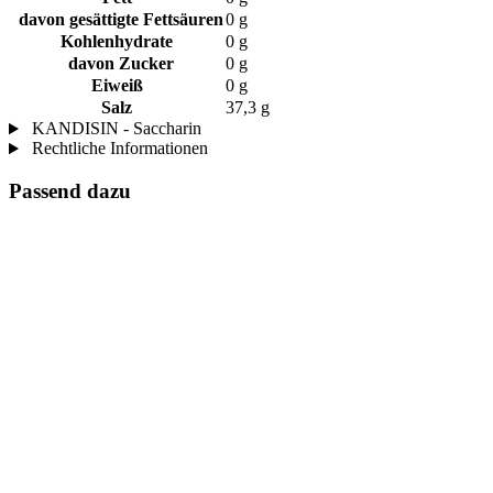
davon gesättigte Fettsäuren
0 g
Kohlenhydrate
0 g
davon Zucker
0 g
Eiweiß
0 g
Salz
37,3 g
KANDISIN - Saccharin
Rechtliche Informationen
Passend dazu