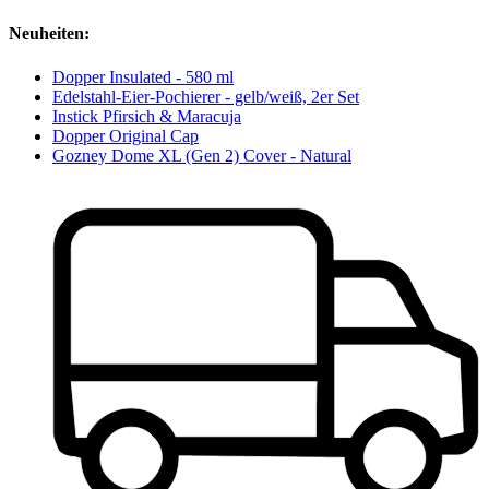
Neuheiten:
Dopper Insulated - 580 ml
Edelstahl-Eier-Pochierer - gelb/weiß, 2er Set
Instick Pfirsich & Maracuja
Dopper Original Cap
Gozney Dome XL (Gen 2) Cover - Natural