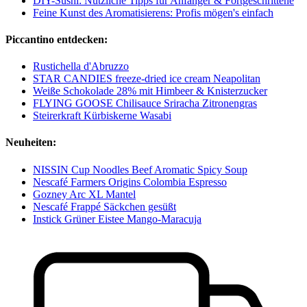
DIY-Sushi: Nützliche Tipps für Anfänger & Fortgeschrittene
Feine Kunst des Aromatisierens: Profis mögen's einfach
Piccantino entdecken:
Rustichella d'Abruzzo
STAR CANDIES freeze-dried ice cream Neapolitan
Weiße Schokolade 28% mit Himbeer & Knisterzucker
FLYING GOOSE Chilisauce Sriracha Zitronengras
Steirerkraft Kürbiskerne Wasabi
Neuheiten:
NISSIN Cup Noodles Beef Aromatic Spicy Soup
Nescafé Farmers Origins Colombia Espresso
Gozney Arc XL Mantel
Nescafé Frappé Säckchen gesüßt
Instick Grüner Eistee Mango-Maracuja