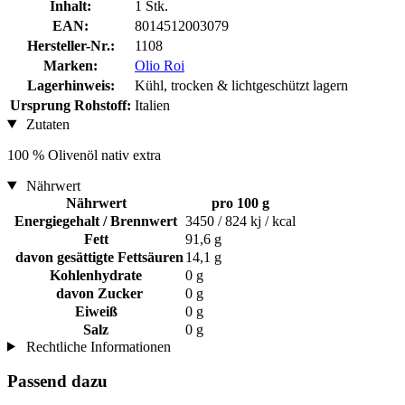
Inhalt:
1 Stk.
EAN:
8014512003079
Hersteller-Nr.:
1108
Marken:
Olio Roi
Lagerhinweis:
Kühl, trocken & lichtgeschützt lagern
Ursprung Rohstoff:
Italien
Zutaten
100 % Olivenöl nativ extra
Nährwert
Nährwert
pro 100 g
Energiegehalt / Brennwert
3450 / 824 kj / kcal
Fett
91,6 g
davon gesättigte Fettsäuren
14,1 g
Kohlenhydrate
0 g
davon Zucker
0 g
Eiweiß
0 g
Salz
0 g
Rechtliche Informationen
Passend dazu