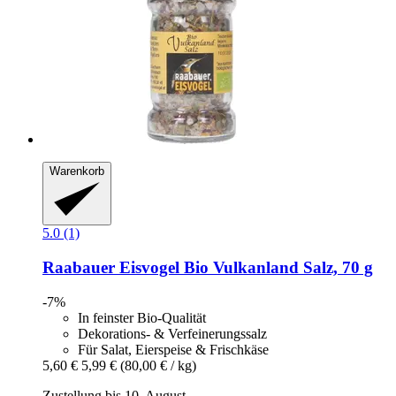
Warenkorb
5.0 (1)
Raabauer Eisvogel
Bio Vulkanland Salz, 70 g
-7%
In feinster Bio-Qualität
Dekorations- & Verfeinerungssalz
Für Salat, Eierspeise & Frischkäse
5,60 €
5,99 €
(80,00 € / kg)
Zustellung bis 10. August