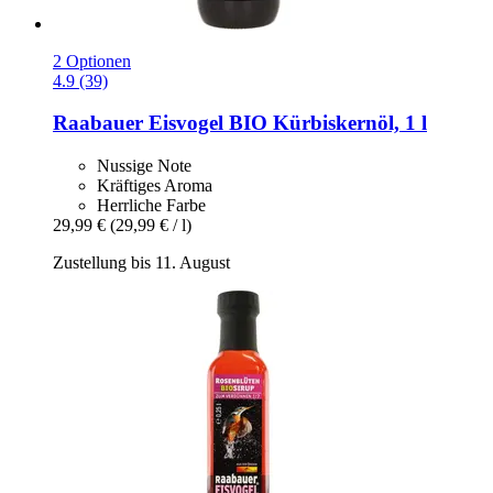
2 Optionen
4.9 (39)
Raabauer Eisvogel
BIO Kürbiskernöl, 1 l
Nussige Note
Kräftiges Aroma
Herrliche Farbe
29,99 €
(29,99 € / l)
Zustellung bis 11. August