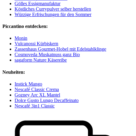
Gölles Essigmanufaktur
Köstliches Currypulver selber herstellen
Würzige Erfrischungen für den Sommer
Piccantino entdecken:
Monin
Vulcanossi Kürbiskern
Zassenhaus Gourmet-Hobel mit Edelstahlklinge
Cosmoveda Muskatnuss ganz Bio
sagaform Nature Käsereibe
Neuheiten:
Instick Mango
Nescafé Classic Crema
Gozney Arc XL Mantel
Dolce Gusto Lungo Decaffeinato
Nescafé 3in1 Classic