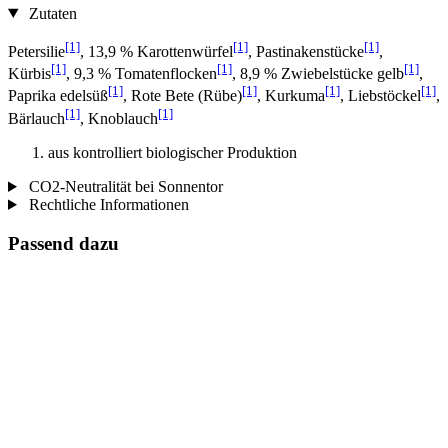
Zutaten
[1]
[1]
[1]
Petersilie
, 13,9 % Karottenwürfel
, Pastinakenstücke
,
[1]
[1]
[1]
Kürbis
, 9,3 % Tomatenflocken
, 8,9 % Zwiebelstücke gelb
,
[1]
[1]
[1]
[1]
Paprika edelsüß
, Rote Bete (Rübe)
, Kurkuma
, Liebstöckel
,
[1]
[1]
Bärlauch
, Knoblauch
aus kontrolliert biologischer Produktion
CO2-Neutralität bei Sonnentor
Rechtliche Informationen
Passend dazu