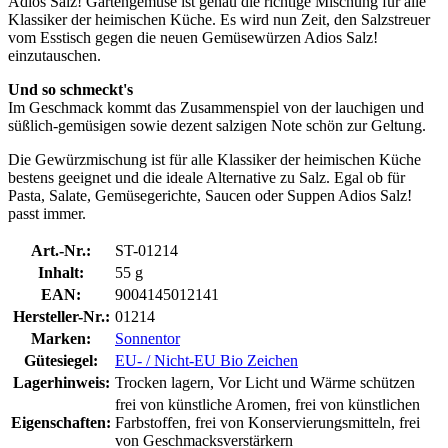
Adios Salz! Gartengemüse ist genau die richtige Mischung für alle
Klassiker der heimischen Küche. Es wird nun Zeit, den Salzstreuer
vom Esstisch gegen die neuen Gemüsewürzen Adios Salz!
einzutauschen.
Und so schmeckt's
Im Geschmack kommt das Zusammenspiel von der lauchigen und
süßlich-gemüsigen sowie dezent salzigen Note schön zur Geltung.
Die Gewürzmischung ist für alle Klassiker der heimischen Küche
bestens geeignet und die ideale Alternative zu Salz. Egal ob für
Pasta, Salate, Gemüsegerichte, Saucen oder Suppen Adios Salz!
passt immer.
Art.-Nr.:
ST-01214
Inhalt:
55 g
EAN:
9004145012141
Hersteller-Nr.:
01214
Marken:
Sonnentor
Gütesiegel:
EU- / Nicht-EU Bio Zeichen
Lagerhinweis:
Trocken lagern, Vor Licht und Wärme schützen
frei von künstliche Aromen, frei von künstlichen
Eigenschaften:
Farbstoffen, frei von Konservierungsmitteln, frei
von Geschmacksverstärkern