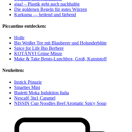
ajaa! – Plastik geht auch nachhaltig
Die goldenen Regeln für gutes Würzen
Kurkuma — heilend und färbend
Piccantino entdecken:
Holle
Bio Weißer Tee mit Blaubeere und Holunderblüte
Spice for Life Bio Berbere
KOTÁNYI Grüne Minze
Make & Take Bento-Lunchbox, Groß, Kunststoff
Neuheiten:
Instick Pistazie
Smarties Mini
Bialetti Moka Induktion Italia
Nescafé 3in1 Caramel
NISSIN Cup Noodles Beef Aromatic Spicy Soup