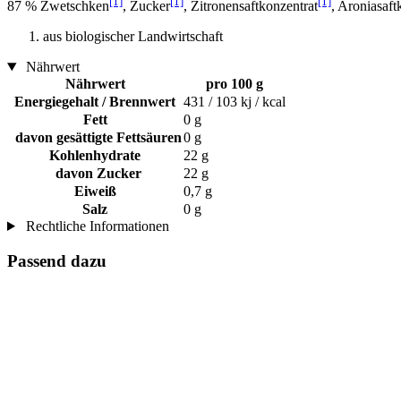
[1]
[1]
[1]
87 % Zwetschken
, Zucker
, Zitronensaftkonzentrat
, Aroniasaft
aus biologischer Landwirtschaft
Nährwert
Nährwert
pro 100 g
Energiegehalt / Brennwert
431 / 103 kj / kcal
Fett
0 g
davon gesättigte Fettsäuren
0 g
Kohlenhydrate
22 g
davon Zucker
22 g
Eiweiß
0,7 g
Salz
0 g
Rechtliche Informationen
Passend dazu