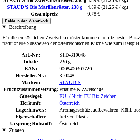
STAUD‘S Bio Zwetschkenröster, 230 g
4,89 €
(21,26 € / kg)
STAUD‘S Bio Marillenröster, 230 g
4,89 €
(21,26 € / kg)
Gesamtpreis:
9,78 €
Beide in den Warenkorb
Beschreibung
Für diesen köstlichen Zwetschkenröster kommen nur die besten Bio-Zw
traditionelle Süßspeisen der österreichischen Küche wie zum Beispie
Art.-Nr.:
STD-310048
Inhalt:
230 g
EAN:
9008400305726
Hersteller-Nr.:
310048
Marken:
STAUD‘S
Fruchtzusammensetzung:
Pflaume & Zwetschge
Gütesiegel:
EU- / Nicht-EU Bio Zeichen
Herkunft:
Österreich
Lagerhinweis:
Aromageschützt aufbewahren, Kühl, troc
Eigenschaften:
frei von Plastik
Ursprung Rohstoff:
Österreich
Zutaten