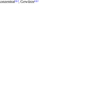
[1]
[1]
konzentrat
, Gewürze