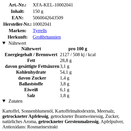
Art.-Nr.:
XFA-KEL-10002041
Inhalt:
150 g
EAN:
5060042643509
Hersteller-Nr.:
10002041
Marken:
Tyrrells
Herkunft:
Großbritannien
Nährwert
Nährwert
pro 100 g
Energiegehalt / Brennwert
2127 / 508 kj / kcal
Fett
28,8 g
davon gesättigte Fettsäuren
3,1 g
Kohlenhydrate
54,1 g
davon Zucker
1,4 g
Ballaststoffe
3,8 g
Eiweiß
6,1 g
Salz
1,8 g
Zutaten
Kartoffel, Sonnenblumenöl, Kartoffelmaltodextrin, Meersalz,
getrockneter Apfelessig
, getrockneter Brantweinessig, Zucker,
natürliches Aroma,
getrockneter Gerstenmalzessig
, Apfelpulver,
Antioxidans: Rosmarinextrakt