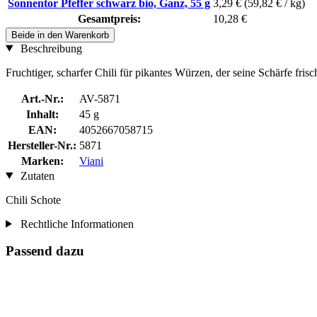
Sonnentor Pfeffer schwarz bio, Ganz, 55 g
3,29 €
(59,82 € / kg)
Gesamtpreis:
10,28 €
Beide in den Warenkorb
Beschreibung
Fruchtiger, scharfer Chili für pikantes Würzen, der seine Schärfe fri
Art.-Nr.:
AV-5871
Inhalt:
45 g
EAN:
4052667058715
Hersteller-Nr.:
5871
Marken:
Viani
Zutaten
Chili Schote
Rechtliche Informationen
Passend dazu