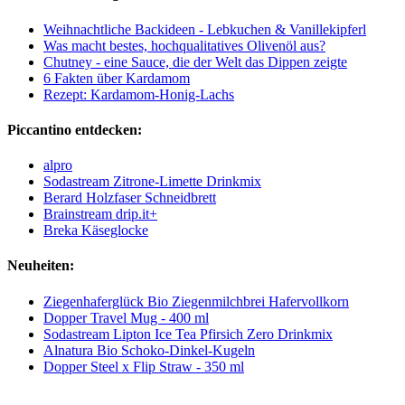
Weihnachtliche Backideen - Lebkuchen & Vanillekipferl
Was macht bestes, hochqualitatives Olivenöl aus?
Chutney - eine Sauce, die der Welt das Dippen zeigte
6 Fakten über Kardamom
Rezept: Kardamom-Honig-Lachs
Piccantino entdecken:
alpro
Sodastream Zitrone-Limette Drinkmix
Berard Holzfaser Schneidbrett
Brainstream drip.it+
Breka Käseglocke
Neuheiten:
Ziegenhaferglück Bio Ziegenmilchbrei Hafervollkorn
Dopper Travel Mug - 400 ml
Sodastream Lipton Ice Tea Pfirsich Zero Drinkmix
Alnatura Bio Schoko-Dinkel-Kugeln
Dopper Steel x Flip Straw - 350 ml