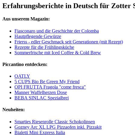
Erfahrungsberichte in Deutsch für Zotter
Aus unserem Magazin:
Fiasconaro und die Geschichte der Colomba
Hautpflegende Gewürze
Frierss - edler Geschmack seit Generationen (mit Rezept)
Rezepte für die Frühlingsküche
Sommerfrische mit Iced Coffee & Cold Brew
Piccantino entdecken:
OATLY
5 CUPS Bio Be Green My Friend
OPI FRUTTA Fragola "come fresca"
Manner Waffelherzen Dose
BEBA SINLAC Spezialbrei
Neuheiten:
Smarties Riesenrolle Classic Schokolinsen
Gozney Arc XL LPG Pizzaofen inkl. Pizzakit
Bialetti Mini Express Italia