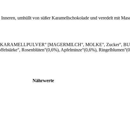
 Inneren, umhüllt von süßer Karamellschokolade und veredelt mit Mas
°, KARAMELLPULVER° [MAGERMILCH°, MOLKE°, Zucker°, BUTTER
rke°, Rosenblüten°(0,6%), Apfelminze°(0,6%), Ringelblumen°(0,6
Nährwerte