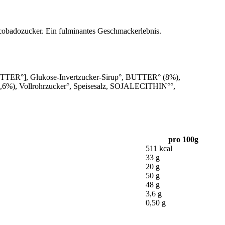
cobadozucker. Ein fulminantes Geschmackerlebnis.
°], Glukose-Invertzucker-Sirup°, BUTTER° (8%),
%), Vollrohrzucker°, Speisesalz, SOJALECITHIN°°,
pro 100g
511 kcal
33 g
20 g
50 g
48 g
3,6 g
0,50 g