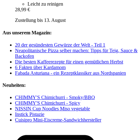
Leicht zu reinigen
28,99 €
Zustellung bis 13. August
Aus unserem Magazin:
20 der gesündesten Gewürze der Welt - Teil 1
Neapolitanische Pizza selber machen: Tipps für Teig, Sauce &
Backofen
Die besten Kaffeerezepte für einen gemütlichen Herbst
6 Fakten über Kardamom
Fabada Asturiana - ein Rezeptklassiker aus Nordspanien
Neuheiten:
CHIMMY'S Chimichurri - Smoky/BBQ
CHIMMY'S Chimichurri - Spicy
NISSIN Cup Noodles Miso vegetable
Instick Pistazie
Cuisipro Mini-Eiscreme-Sandwichhersteller