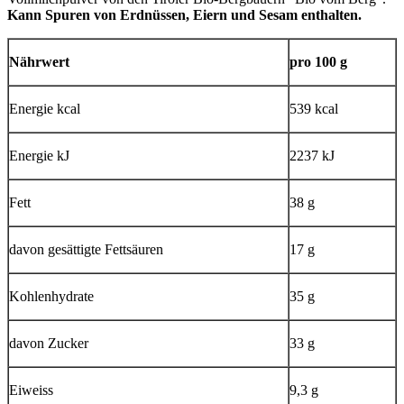
Kann Spuren von Erdnüssen, Eiern und Sesam enthalten.
Nährwert
pro 100 g
Energie kcal
539 kcal
Energie kJ
2237 kJ
Fett
38 g
davon gesättigte Fettsäuren
17 g
Kohlenhydrate
35 g
davon Zucker
33 g
Eiweiss
9,3 g