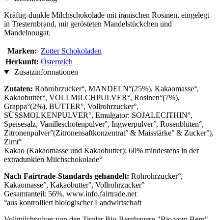
Kräftig-dunkle Milchschokolade mit iranischen Rosinen, eingelegt
in Tresternbrand, mit gerösteten Mandelstückchen und
Mandelnougat.
Marken:
Zotter Schokoladen
Herkunft:
Österreich
Zusatzinformationen
Zutaten:
Rohrohrzucker°, MANDELN°(25%), Kakaomasse°,
Kakaobutter°, VOLLMILCHPULVER°, Rosinen°(7%),
Grappa°(2%), BUTTER°, Vollrohrzucker°,
SÜSSMOLKENPULVER°, Emulgator: SOJALECITHIN°,
Speisesalz, Vanilleschotenpulver°, Ingwerpulver°, Rosenblüten°,
Zitronenpulver°(Zitronensaftkonzentrat° & Maisstärke° & Zucker°),
Zimt°
Kakao (Kakaomasse und Kakaobutter): 60% mindestens in der
extradunklen Milchschokolade°
Nach Fairtrade-Standards gehandelt:
Rohrohrzucker°,
Kakaomasse°, Kakaobutter°, Vollrohrzucker°
Gesamtanteil: 56%. www.info.fairtrade.net
°aus kontrolliert biologischer Landwirtschaft
Vollmilchpulver von den Tiroler Bio-Bergbauern "Bio vom Berg".