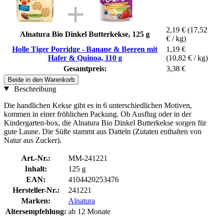
2,19 €
(17,52
Alnatura Bio Dinkel Butterkekse, 125 g
€ / kg)
Holle Tiger Porridge - Banane & Beeren mit
1,19 €
Hafer & Quinoa, 110 g
(10,82 € / kg)
Gesamtpreis:
3,38 €
Beide in den Warenkorb
Beschreibung
Die handlichen Kekse gibt es in 6 unterschiedlichen Motiven,
kommen in einer fröhlichen Packung. Ob Ausflug oder in der
Kindergarten-box, die Alnatura Bio Dinkel Butterkekse sorgen für
gute Laune. Die Süße stammt aus Datteln (Zutaten enthalten von
Natur aus Zucker).
Art.-Nr.:
MM-241221
Inhalt:
125 g
EAN:
4104420253476
Hersteller-Nr.:
241221
Marken:
Alnatura
Altersempfehlung:
ab 12 Monate