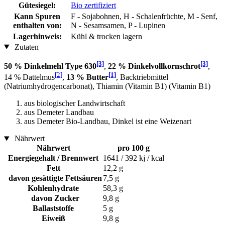
Gütesiegel:
Bio zertifiziert
Kann Spuren
F - Sojabohnen, H - Schalenfrüchte, M - Senf,
enthalten von:
N - Sesamsamen, P - Lupinen
Lagerhinweis:
Kühl & trocken lagern
Zutaten
[3]
[3]
50 % Dinkelmehl Type 630
,
22 % Dinkelvollkornschrot
,
[2]
[1]
14 % Dattelmus
,
13 % Butter
, Backtriebmittel
(Natriumhydrogencarbonat), Thiamin (Vitamin B1) (Vitamin B1)
aus biologischer Landwirtschaft
aus Demeter Landbau
aus Demeter Bio-Landbau, Dinkel ist eine Weizenart
Nährwert
Nährwert
pro 100 g
Energiegehalt / Brennwert
1641 / 392 kj / kcal
Fett
12,2 g
davon gesättigte Fettsäuren
7,5 g
Kohlenhydrate
58,3 g
davon Zucker
9,8 g
Ballaststoffe
5 g
Eiweiß
9,8 g