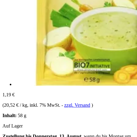
1,19 €
(
20,52 € / kg
, inkl. 7% MwSt.
-
zzgl. Versand
)
Inhalt:
58 g
Auf Lager
Zustellung bis Donnerstag, 13. August
, wenn du bis
Montag um