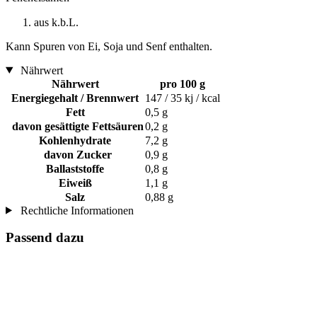
aus k.b.L.
Kann Spuren von Ei, Soja und Senf enthalten.
Nährwert
Nährwert
pro 100 g
Energiegehalt / Brennwert
147 / 35 kj / kcal
Fett
0,5 g
davon gesättigte Fettsäuren
0,2 g
Kohlenhydrate
7,2 g
davon Zucker
0,9 g
Ballaststoffe
0,8 g
Eiweiß
1,1 g
Salz
0,88 g
Rechtliche Informationen
Passend dazu