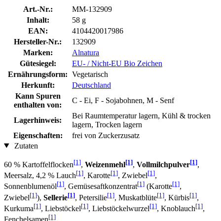
Art.-Nr.:
MM-132909
Inhalt:
58 g
EAN:
4104420017986
Hersteller-Nr.:
132909
Marken:
Alnatura
Gütesiegel:
EU- / Nicht-EU Bio Zeichen
Ernährungsform:
Vegetarisch
Herkunft:
Deutschland
Kann Spuren
C - Ei, F - Sojabohnen, M - Senf
enthalten von:
Bei Raumtemperatur lagern, Kühl & trocken
Lagerhinweis:
lagern, Trocken lagern
Eigenschaften:
frei von Zuckerzusatz
Zutaten
[1]
[1]
[1]
60 % Kartoffelflocken
,
Weizenmehl
,
Vollmilchpulver
,
[1]
[1]
[1]
Meersalz, 4,2 % Lauch
, Karotte
, Zwiebel
,
[1]
[1]
[1]
Sonnenblumenöl
, Gemüsesaftkonzentrat
(Karotte
,
[1]
[1]
[1]
[1]
[1]
Zwiebel
),
Sellerie
, Petersilie
, Muskatblüte
, Kürbis
,
[1]
[1]
[1]
[1]
Kurkuma
, Liebstöckel
, Liebstöckelwurzel
, Knoblauch
,
[1]
Fenchelsamen