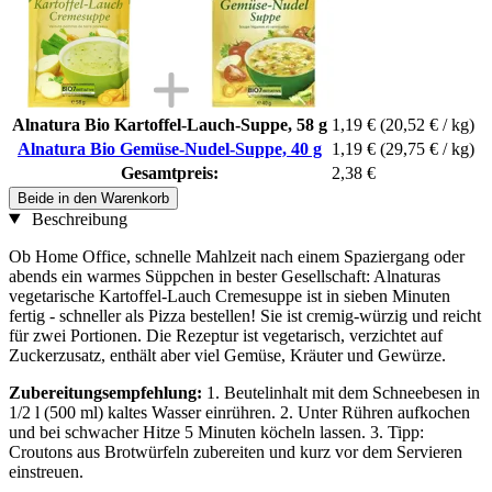
Alnatura Bio Kartoffel-Lauch-Suppe, 58 g
1,19 €
(20,52 € / kg)
Alnatura Bio Gemüse-Nudel-Suppe, 40 g
1,19 €
(29,75 € / kg)
Gesamtpreis:
2,38 €
Beide in den Warenkorb
Beschreibung
Ob Home Office, schnelle Mahlzeit nach einem Spaziergang oder
abends ein warmes Süppchen in bester Gesellschaft: Alnaturas
vegetarische Kartoffel-Lauch Cremesuppe ist in sieben Minuten
fertig - schneller als Pizza bestellen! Sie ist cremig-würzig und reicht
für zwei Portionen. Die Rezeptur ist vegetarisch, verzichtet auf
Zuckerzusatz, enthält aber viel Gemüse, Kräuter und Gewürze.
Zubereitungsempfehlung:
1. Beutelinhalt mit dem Schneebesen in
1/2 l (500 ml) kaltes Wasser einrühren. 2. Unter Rühren aufkochen
und bei schwacher Hitze 5 Minuten köcheln lassen. 3. Tipp:
Croutons aus Brotwürfeln zubereiten und kurz vor dem Servieren
einstreuen.