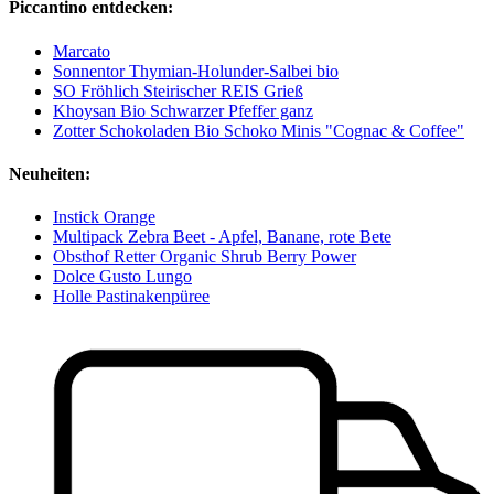
Piccantino entdecken:
Marcato
Sonnentor Thymian-Holunder-Salbei bio
SO Fröhlich Steirischer REIS Grieß
Khoysan Bio Schwarzer Pfeffer ganz
Zotter Schokoladen Bio Schoko Minis "Cognac & Coffee"
Neuheiten:
Instick Orange
Multipack Zebra Beet - Apfel, Banane, rote Bete
Obsthof Retter Organic Shrub Berry Power
Dolce Gusto Lungo
Holle Pastinakenpüree