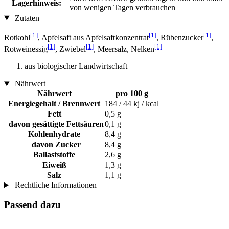
Lagerhinweis:
von wenigen Tagen verbrauchen
Zutaten
[1]
[1]
[1]
Rotkohl
, Apfelsaft aus Apfelsaftkonzentrat
, Rübenzucker
,
[1]
[1]
[1]
Rotweinessig
, Zwiebel
, Meersalz, Nelken
aus biologischer Landwirtschaft
Nährwert
Nährwert
pro 100 g
Energiegehalt / Brennwert
184 / 44 kj / kcal
Fett
0,5 g
davon gesättigte Fettsäuren
0,1 g
Kohlenhydrate
8,4 g
davon Zucker
8,4 g
Ballaststoffe
2,6 g
Eiweiß
1,3 g
Salz
1,1 g
Rechtliche Informationen
Passend dazu