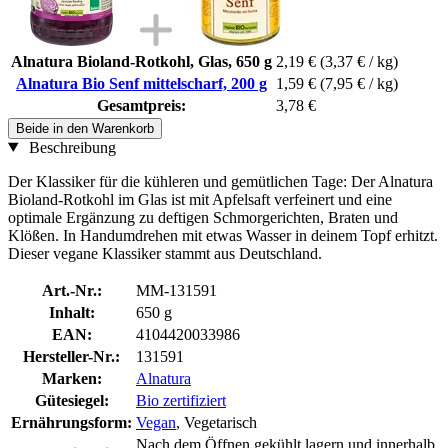
Alnatura Bioland-Rotkohl, Glas, 650 g
2,19 €
(3,37 € / kg)
Alnatura Bio Senf mittelscharf, 200 g
1,59 €
(7,95 € / kg)
Gesamtpreis:
3,78 €
Beide in den Warenkorb
Beschreibung
Der Klassiker für die kühleren und gemütlichen Tage: Der Alnatura
Bioland-Rotkohl im Glas ist mit Apfelsaft verfeinert und eine
optimale Ergänzung zu deftigen Schmorgerichten, Braten und
Klößen. In Handumdrehen mit etwas Wasser in deinem Topf erhitzt.
Dieser vegane Klassiker stammt aus Deutschland.
Art.-Nr.:
MM-131591
Inhalt:
650 g
EAN:
4104420033986
Hersteller-Nr.:
131591
Marken:
Alnatura
Gütesiegel:
Bio zertifiziert
Ernährungsform:
Vegan
, Vegetarisch
Nach dem Öffnen gekühlt lagern und innerhalb