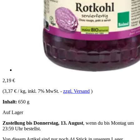
2,19 €
(
3,37 € / kg
, inkl. 7% MwSt.
-
zzgl. Versand
)
Inhalt:
650 g
Auf Lager
Zustellung bis Donnerstag, 13. August
, wenn du bis
Montag um
23:59 Uhr
bestellst.
Von diesem Artikel sind nur noch 44 Stück in unserem Lager.