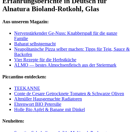
Erfahrungsberichte in Deutsch für
Alnatura Bioland-Rotkohl, Glas
Aus unserem Magazin:
Nervenstärkender Ge-Nuss: Knabberspaß für die ganze
Familie
Baharat selbstgemacht
Neapolitanische Pizza selber machen: Tipps für Teig, Sauce &
Backofen
Vier Rezepte für die Herbstküche
ALMO — bestes Almochsenfleisch aus der Steiermark
Piccantino entdecken:
TEEKANNE
Conte de Cesare Getrocknete Tomaten & Schwarze Oliven
Altmüller Hausgemachte Radiatoren
Ehrenwort BIO Petersilie
Holle Bio Apfel & Banane mit Dinkel
Neuheiten: