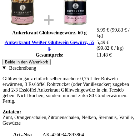
5,99 €
(99,83 € /
Ankerkraut Glühweingewürz, 60 g
kg)
Ankerkraut Weißer Glühwein Gewürz, 55
5,49 €
g
(99,82 € / kg)
Gesamtpreis:
11,48 €
Beide in den Warenkorb
Beschreibung
Glühwein ganz einfach selber machen: 0,75 Liter Rotwein
erwärmen, 3 Esslöffel Rohrzucker (oder Vanillezucker) zugeben
und 2-3 Esslöffel Ankerkraut Glühweingewürz in ein Teesieb
geben. Nicht kochen, sondern nur auf zirka 80 Grad erwärmen:
Fertig.
Zutaten:
Zimt, Orangenschalen,Zitronenschalen, Nelken, Sternanis, Vanille,
Gewürze
Art.-Nr.:
AK-4260347893864