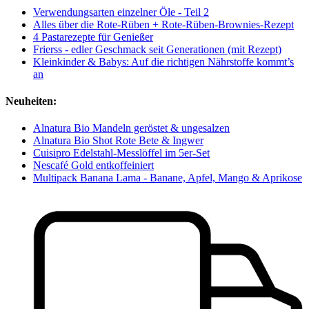
Verwendungsarten einzelner Öle - Teil 2
Alles über die Rote-Rüben + Rote-Rüben-Brownies-Rezept
4 Pastarezepte für Genießer
Frierss - edler Geschmack seit Generationen (mit Rezept)
Kleinkinder & Babys: Auf die richtigen Nährstoffe kommt’s
an
Neuheiten:
Alnatura Bio Mandeln geröstet & ungesalzen
Alnatura Bio Shot Rote Bete & Ingwer
Cuisipro Edelstahl-Messlöffel im 5er-Set
Nescafé Gold entkoffeiniert
Multipack Banana Lama - Banane, Apfel, Mango & Aprikose