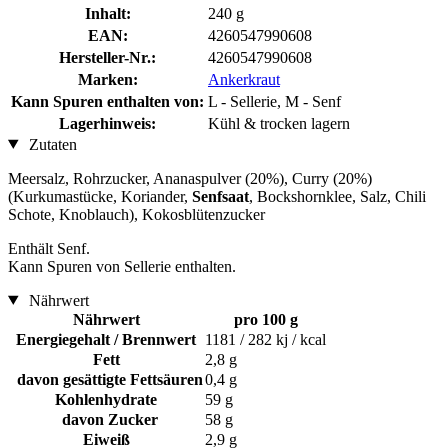
Inhalt:
240 g
EAN:
4260547990608
Hersteller-Nr.:
4260547990608
Marken:
Ankerkraut
Kann Spuren enthalten von:
L - Sellerie, M - Senf
Lagerhinweis:
Kühl & trocken lagern
Zutaten
Meersalz, Rohrzucker, Ananaspulver (20%), Curry (20%)
(Kurkumastücke, Koriander,
Senfsaat
, Bockshornklee, Salz, Chili
Schote, Knoblauch), Kokosblütenzucker
Enthält Senf.
Kann Spuren von Sellerie enthalten.
Nährwert
Nährwert
pro 100 g
Energiegehalt / Brennwert
1181 / 282 kj / kcal
Fett
2,8 g
davon gesättigte Fettsäuren
0,4 g
Kohlenhydrate
59 g
davon Zucker
58 g
Eiweiß
2,9 g