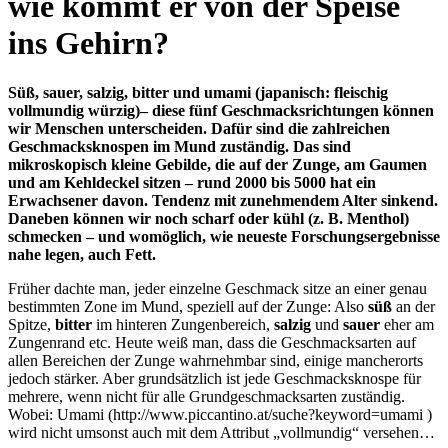
wie kommt er von der Speise
ins Gehirn?
Süß, sauer, salzig, bitter und umami (japanisch: fleischig
vollmundig würzig)– diese fünf Geschmacksrichtungen können
wir Menschen unterscheiden. Dafür sind die zahlreichen
Geschmacksknospen im Mund zuständig. Das sind
mikroskopisch kleine Gebilde, die auf der Zunge, am Gaumen
und am Kehldeckel sitzen – rund 2000 bis 5000 hat ein
Erwachsener davon. Tendenz mit zunehmendem Alter sinkend.
Daneben können wir noch scharf oder kühl (z. B. Menthol)
schmecken – und womöglich, wie neueste Forschungsergebnisse
nahe legen, auch Fett.
Früher dachte man, jeder einzelne Geschmack sitze an einer genau
bestimmten Zone im Mund, speziell auf der Zunge: Also
süß
an der
Spitze,
bitter
im hinteren Zungenbereich,
salzig
und
sauer
eher am
Zungenrand etc. Heute weiß man, dass die Geschmacksarten auf
allen Bereichen der Zunge wahrnehmbar sind, einige mancherorts
jedoch stärker. Aber grundsätzlich ist jede Geschmacksknospe für
mehrere, wenn nicht für alle Grundgeschmacksarten zuständig.
Wobei: Umami (http://www.piccantino.at/suche?keyword=umami )
wird nicht umsonst auch mit dem Attribut „vollmundig“ versehen…