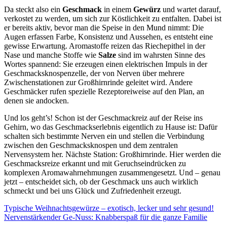
Da steckt also ein
Geschmack
in einem
Gewürz
und wartet darauf,
verkostet zu werden, um sich zur Köstlichkeit zu entfalten. Dabei ist
er bereits aktiv, bevor man die Speise in den Mund nimmt: Die
Augen erfassen Farbe, Konsistenz und Aussehen, es entsteht eine
gewisse Erwartung. Aromastoffe reizen das Riechepithel in der
Nase und manche Stoffe wie
Salze
sind im wahrsten Sinne des
Wortes spannend: Sie erzeugen einen elektrischen Impuls in der
Geschmacksknospenzelle, der von Nerven über mehrere
Zwischenstationen zur Großhirnrinde geleitet wird. Andere
Geschmäcker rufen spezielle Rezeptoreiweise auf den Plan, an
denen sie andocken.
Und los geht’s! Schon ist der Geschmackreiz auf der Reise ins
Gehirn, wo das Geschmackserlebnis eigentlich zu Hause ist: Dafür
schalten sich bestimmte Nerven ein und stellen die Verbindung
zwischen den Geschmacksknospen und dem zentralen
Nervensystem her. Nächste Station: Großhirnrinde. Hier werden die
Geschmacksreize erkannt und mit Geruchseindrücken zu
komplexen Aromawahrnehmungen zusammengesetzt. Und – genau
jetzt – entscheidet sich, ob der Geschmack uns auch wirklich
schmeckt und bei uns Glück und Zufriedenheit erzeugt.
Typische Weihnachtsgewürze – exotisch, lecker und sehr gesund!
Nervenstärkender Ge-Nuss: Knabberspaß für die ganze Familie