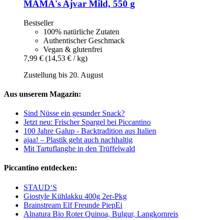
MAMA's
Ajvar Mild, 550 g
Bestseller
100% natürliche Zutaten
Authentischer Geschmack
Vegan & glutenfrei
7,99 €
(14,53 € / kg)
Zustellung bis 20. August
Aus unserem Magazin:
Sind Nüsse ein gesunder Snack?
Jetzt neu: Frischer Spargel bei Piccantino
100 Jahre Galup - Backtradition aus Italien
ajaa! – Plastik geht auch nachhaltig
Mit Tartuflanghe in den Trüffelwald
Piccantino entdecken:
STAUD‘S
Giostyle Kühlakku 400g 2er-Pkg
Brainstream Elf Freunde PiepEi
Alnatura Bio Roter Quinoa, Bulgur, Langkornreis