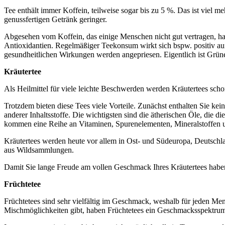
Tee enthält immer Koffein, teilweise sogar bis zu 5 %. Das ist viel m
genussfertigen Getränk geringer.
Abgesehen vom Koffein, das einige Menschen nicht gut vertragen, hat 
Antioxidantien. Regelmäßiger Teekonsum wirkt sich bspw. positiv auf
gesundheitlichen Wirkungen werden angepriesen. Eigentlich ist Grüne
Kräutertee
Als Heilmittel für viele leichte Beschwerden werden Kräutertees schon
Trotzdem bieten diese Tees viele Vorteile. Zunächst enthalten Sie kei
anderer Inhaltsstoffe. Die wichtigsten sind die ätherischen Öle, die
kommen eine Reihe an Vitaminen, Spurenelementen, Mineralstoffen 
Kräutertees werden heute vor allem in Ost- und Südeuropa, Deutsch
aus Wildsammlungen.
Damit Sie lange Freude am vollen Geschmack Ihres Kräutertees haben, s
Früchtetee
Früchtetees sind sehr vielfältig im Geschmack, weshalb für jeden Me
Mischmöglichkeiten gibt, haben Früchtetees ein Geschmacksspektrum, d