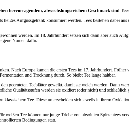
 Neben hervorragendem, abwechslungsreichem Geschmack sind Tees 
s heißes Aufgussgetränk konsumiert werden. Tees bestehen dabei aus un
n gewonnen werden. Im 18. Jahrhundert setzen sich dann aber auch Auf
eigene Namen dafür.
unken. Nach Europa kamen die ersten Tees im 17. Jahrhundert. Früher w
e Fermentation und Trocknung durch. So bleibt Tee lange haltbar.
en den geernteten Teeblätter gewelkt, damit sie weich werden. Dann werde
liche Qualitätsstufen werden sie oxidiert (oder nicht) und schließlich 
 klassischem Tee. Diese unterscheiden sich jeweils in ihrem Oxidatio
 Für weißen Tee können nur junge Triebe von absoluten Spitzentees ve
ntrollierten Bedingungen statt.