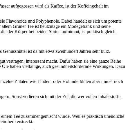
Wasser aufgegossen wird als Kaffee, ist der Koffeingehalt im
viele Flavonoide und Polyphenole. Dabei handelt es sich um potente
r allem Grüner Tee ist heutzutage ein Modegetränk und seine
e der Körper bei beiden Sorten aufnimmt, ist praktisch gleich.
s Genussmittel ist da mit etwa zweihundert Jahren sehr kurz.
gut vertragen, interessant macht. Dafür haben sie eine ganze Reihe
ese Öle haben vielfältige, auch gesundheitsfördernde Wirkungen. Dazu
einzelne Zutaten wie Linden- oder Holunderblüten aber immer noch
rn. Sonst verlieren sich mit der Zeit die wertvollen Inhaltsstoffe.
 zu einem Tee zusammengemischt wurde. Weil es praktisch unendliche
in-herb erstreckt.