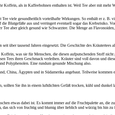
ehr Koffein, als in Kaffeebohnen enthalten ist. Weil Tee aber mit mehr 
Tee viele gesundheitlich vorteilhafte Wirkungen. So enthält er z. B. 
 die Blutgefäße aus und verringert eventuell sogar das Krebsrisiko. Vo
r Tee aber gleich gesund wie Schwarztee. Die Menge an Flavonoiden, di
 seit über tausend Jahren eingesetzt. Die Geschichte des Kräutertees al
n Koffein, was sie für Menschen, die diesen aufputschenden Stoff nicht 
 diesen Tees ihren Geschmack verleihen. Kräuter sind voll davon und di
und Polyphenolen. Eine rundum gesunde Mischung also.
land, China, Ägypten und in Südamerika angebaut. Teilweise kommen 
ollten Sie ihn in einem luftdichten Gefäß trocken, kühl und dunkel lage
nschen etwas dabei ist. Es kommt immer auf die Fruchtpalette an, die
as sich von fruchtig und blumig über lieblich und würzig bis hin zu fe