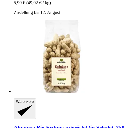
5,99 €
(49,92 € / kg)
Zustellung bis 12. August
Warenkorb
Alnatura
Bio Erdnüsse geröstet (in Schale), 250