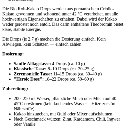
Die Bio Roh-Kakao Drops werden aus peruanischem Criollo-
Kakao gewonnen und schonend unter 42 °C verarbeitet, um alle
hochwertigen Eigenschaften zu erhalten. Dabei wird der Kakao
weder geröstet noch entölt. Das darin enthaltene Theobromin bietet
klare, stabile Energie.
Die Drops (je 2,7 g) machen die Dosierung einfach. Kein
Abwiegen, kein Schätzen — einfach zählen.
Dosierung:
Sanfte Alltagstasse:
4 Drops (ca. 10 g)
Klassische Tasse:
8–10 Drops (ca. 20–25 g)
Zeremonielle Tasse:
11–15 Drops (ca. 30–40 g)
"Heroic Dose":
18–22 Drops (ca. 50–60 g)
Zubereitung:
200–250 ml Wasser, pflanzliche Milch oder Milch auf 40–
45°C erwärmen (kein kochendes Wasser – Hitze zerstört
Nährstoffe).
Kakao hinzugeben, mit Quirl oder Mixer aufschäumen.
Nach Geschmack würzen: Zimt, Kardamom, Chili, Ingwer
oder Vanille.