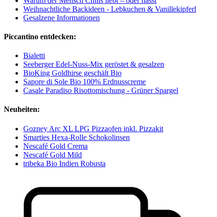
Warum der Mensch Chilis liebt – oder hasst
Weihnachtliche Backideen - Lebkuchen & Vanillekipferl
Gesalzene Informationen
Piccantino entdecken:
Bialetti
Seeberger Edel-Nuss-Mix geröstet & gesalzen
BioKing Goldhirse geschält Bio
Sapore di Sole Bio 100% Erdnusscreme
Casale Paradiso Risottomischung - Grüner Spargel
Neuheiten:
Gozney Arc XL LPG Pizzaofen inkl. Pizzakit
Smarties Hexa-Rolle Schokolinsen
Nescafé Gold Crema
Nescafé Gold Mild
tribeka Bio Indien Robusta