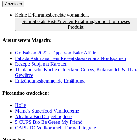
Anzeigen
Keine Erfahrungsberichte vorhanden.
Schreibe als Erste*r einen Erfahrungsbericht für dieses
Produkt.
Aus unserem Magazin:
Grillsaison 2022 - Tipps von Bake Affair
Fabada Asturiana - ein Rezeptklassiker aus Nordspanien
Rezept: Subji mit Karotten
Thailändische Küche entdecken: Currys, Kokosmilch & Thai-
Gewürze
Entzündungshemmende Ernährung
Piccantino entdecken:
Holle
Mama's Superfood Vanillecreme
Alnatura Bio Darjeeling lose
5 CUPS Bio Be Green My Friend
CAPUTO Vollkornmehl Farina Integrale
Neuheiten: