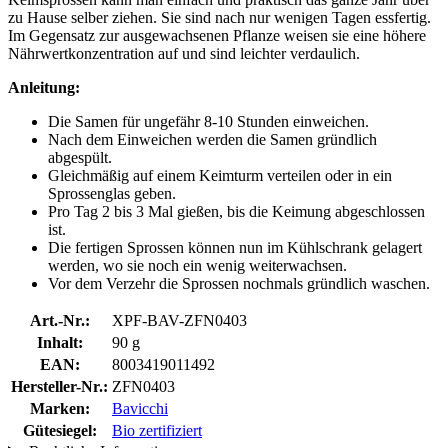
zu Hause selber ziehen. Sie sind nach nur wenigen Tagen essfertig.
Im Gegensatz zur ausgewachsenen Pflanze weisen sie eine höhere
Nährwertkonzentration auf und sind leichter verdaulich.
Anleitung:
Die Samen für ungefähr 8-10 Stunden einweichen.
Nach dem Einweichen werden die Samen gründlich
abgespült.
Gleichmäßig auf einem Keimturm verteilen oder in ein
Sprossenglas geben.
Pro Tag 2 bis 3 Mal gießen, bis die Keimung abgeschlossen
ist.
Die fertigen Sprossen können nun im Kühlschrank gelagert
werden, wo sie noch ein wenig weiterwachsen.
Vor dem Verzehr die Sprossen nochmals gründlich waschen.
Art.-Nr.:
XPF-BAV-ZFN0403
Inhalt:
90 g
EAN:
8003419011492
Hersteller-Nr.:
ZFN0403
Marken:
Bavicchi
Gütesiegel:
Bio zertifiziert